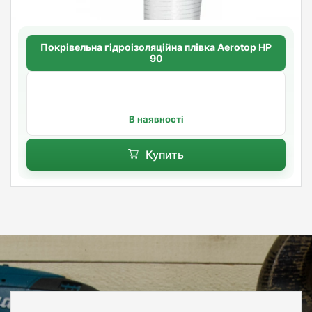
Покрівельна гідроізоляційна плівка Aerotop HP
90
В наявності
Купить