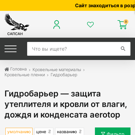
Сайт знаходиться в розробц
0
Головна
Кровельные материалы
Кровельные пленки
Гидробарьер
Гидробарьер — защита
утеплителя и кровли от влаги,
дождя и конденсата aerotop
умолчанию
цене
названию
Фильтр