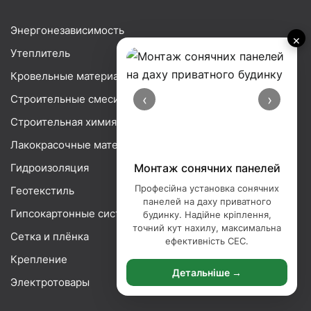
Энергонезависимость
×
Утеплитель
Кровельные материалы
‹
›
Строительные смеси
Строительная химия
Лакокрасочные материалы
Гидроизоляция
Монтаж сонячних панелей
Професійна установка сонячних
Геотекстиль
панелей на даху приватного
Гипсокартонные системы
будинку. Надійне кріплення,
точний кут нахилу, максимальна
Сетка и плёнка
ефективність СЕС.
Крепление
Детальніше →
Электротовары