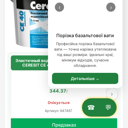
‹
›
Порізка базальтової вати
Професійна порізка базальтової
вати — точна нарізка утеплювача
під ваші розміри. Ідеальні краї,
мінімум відходів, сучасне
Эластичный водостойкий цветной шов до 6 мм.
CERESIT CE 40 AQUASTATIC (жасмин 40)
обладнання.
2кг.
Детальніше →
344.37
/
›
Очікується
☎
💬
Артикул: 947487
Предзаказ