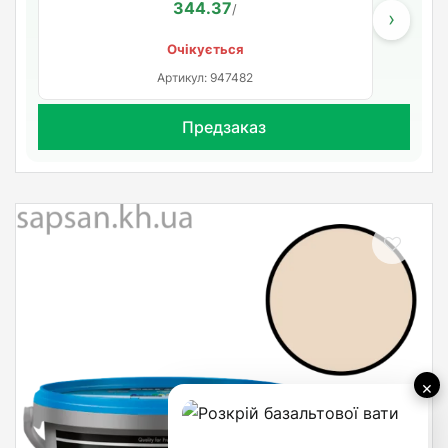
344.37
/
›
Очікується
Артикул: 947482
Предзаказ
×