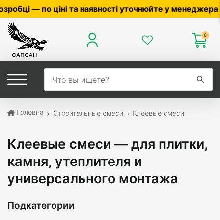
 наявності уточнюйте у менеджера ☎
0503056010
,
0504
0
Головна
Строительные смеси
Клеевые смеси
Клеевые смеси — для плитки,
камня, утеплителя и
универсального монтажа
Подкатегории