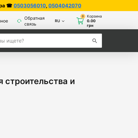
0
,
0504042070
Корзина
0
Обратная
нное
RU
0.00
связь
грн
 строительства и