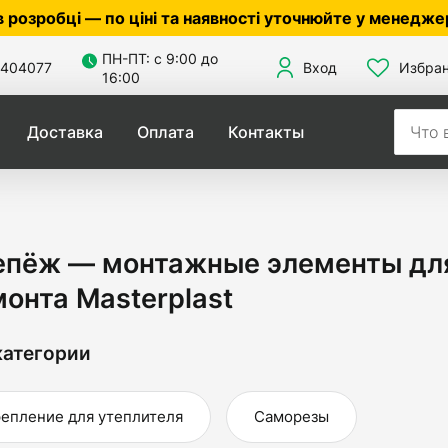
ціні та наявності уточнюйте у менеджера ☎
050305601
ПН-ПТ: с 9:00 до
404077
Вход
Избра
16:00
Доставка
Оплата
Контакты
епёж — монтажные элементы для
онта Masterplast
атегории
епление для утеплителя
Саморезы