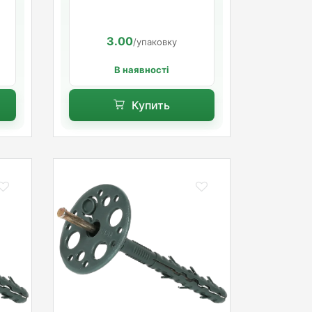
я
мм. длинная распорная
база
3.00
/упаковку
В наявності
Купить