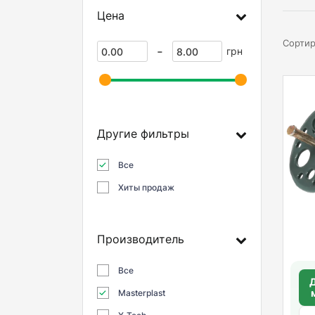
Цена
Сортир
-
грн
Другие фильтры
Все
Хиты продаж
Производитель
Все
Д
Masterplast