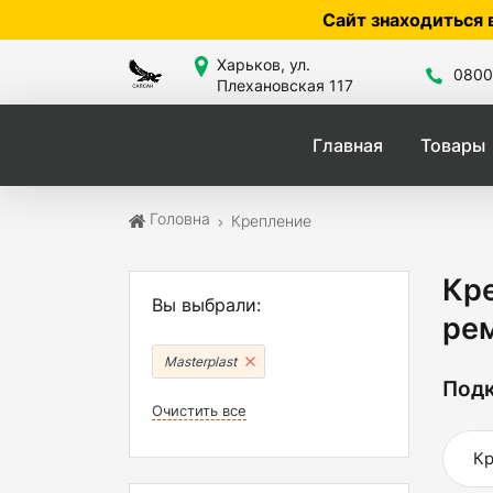
Сайт знаходиться в розробці — по 
Харьков, ул.
0800
Плехановская 117
Главная
Товары
Головна
Крепление
Кр
Вы выбрали:
рем
Masterplast
Подк
Очистить все
Кр