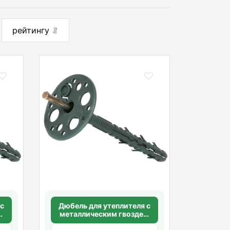
рейтингу
 с
Дюбель для утеплителя с
м
металлическим гвоздем
80
без термоголовки 10х160