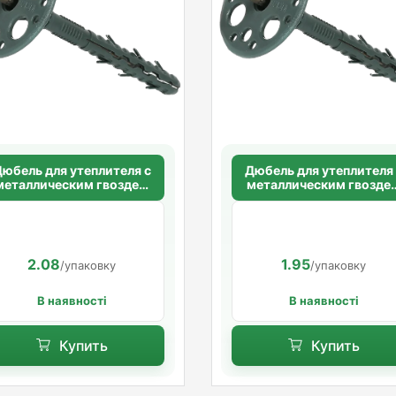
юбель для утеплителя с
Дюбель для утеплителя
металлическим гвоздем
металлическим гвозде
ез термоголовки 10х100
без термоголовки 10х9
мм. длинная распорная
мм. длинная распорна
база
база
2.08
1.95
/упаковку
/упаковку
В наявності
В наявності
Купить
Купить