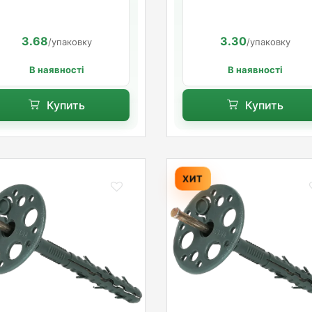
10х200 мм. длинная
мм. длинная распорна
распорная база
база
3.68
3.30
/упаковку
/упаковку
В наявності
В наявності
Купить
Купить
ХИТ