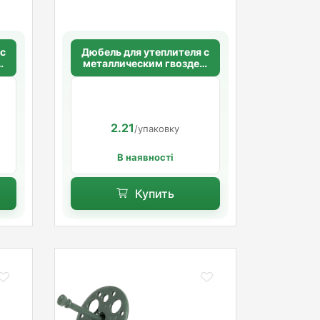
 с
Дюбель для утеплителя с
м
металлическим гвоздем
20
без термоголовки 10х110
я
мм. длинная распорная
база
2.21
/упаковку
В наявності
Купить