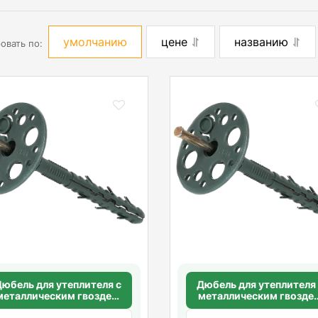
умолчанию
цене
названию
овать по:
юбель для утеплителя с
Дюбель для утеплителя
металлическим гвоздем
металлическим гвозде
без термоголовки
без термоголовки 10х1