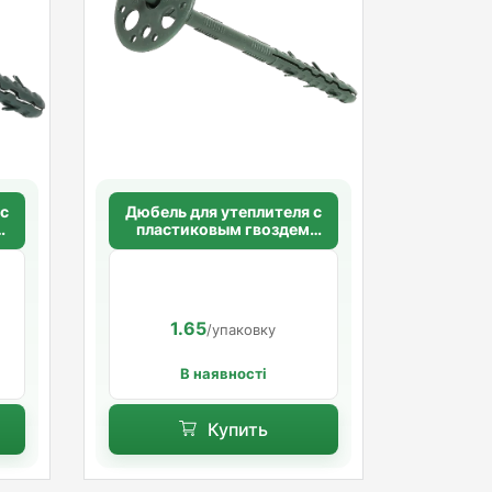
 с
Дюбель для утеплителя с
м
пластиковым гвоздем
0
10х200 мм.
я
1.65
/упаковку
В наявності
Купить