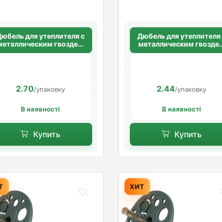
юбель для утеплителя с
Дюбель для утеплителя
металлическим гвоздем
металлическим гвозде
ез термоголовки 10х140
без термоголовки 10х1
мм. длинная распорная
мм. длинная распорна
база
база
2.70
2.44
/упаковку
/упаковку
В наявності
В наявності
Купить
Купить
Т
ХИТ