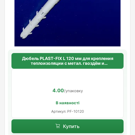
Дюбель PLAST-FIX L 120 мм для крепления
теплоизоляции с метал. гвоздём и
термоголовой
4.00
/упаковку
В наявності
Артикул: PF-10120
Купить