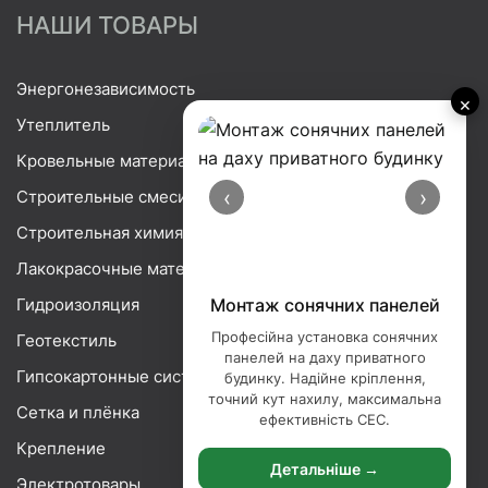
НАШИ ТОВАРЫ
Энергонезависимость
×
Утеплитель
Кровельные материалы
‹
›
Строительные смеси
Строительная химия
Лакокрасочные материалы
Гидроизоляция
Монтаж сонячних панелей
Професійна установка сонячних
Геотекстиль
панелей на даху приватного
Гипсокартонные системы
будинку. Надійне кріплення,
точний кут нахилу, максимальна
Сетка и плёнка
ефективність СЕС.
Крепление
Детальніше →
Электротовары