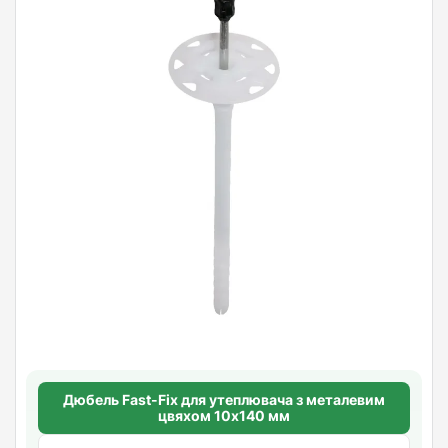
Дюбель Fast-Fix для утеплювача з металевим
цвяхом 10х140 мм