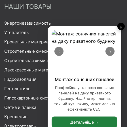
НАШИ ТОВАРЫ
Энергонезависимость
×
Утеплитель
Кровельные материалы
‹
›
Строительные смеси
Строительная химия
Лакокрасочные материалы
Гидроизоляция
Монтаж сонячних панелей
Професійна установка сонячних
Геотекстиль
панелей на даху приватного
Гипсокартонные системы
будинку. Надійне кріплення,
точний кут нахилу, максимальна
Сетка и плёнка
ефективність СЕС.
Крепление
Детальніше →
Электротовары