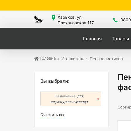
Сайт з
Харьков, ул.
0800
Плехановская 117
Главная
Товары
Головна
Утеплитель
Пенополистирол
Пен
Вы выбрали:
фас
Назначение:
для
штукатурного фасада
Сортир
Очистить все