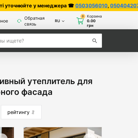
те у менеджера ☎
0503056010
,
0504042070
Корзина
0
Обратная
нное
RU
0.00
связь
грн
ивный утеплитель для
рного фасада
рейтингу