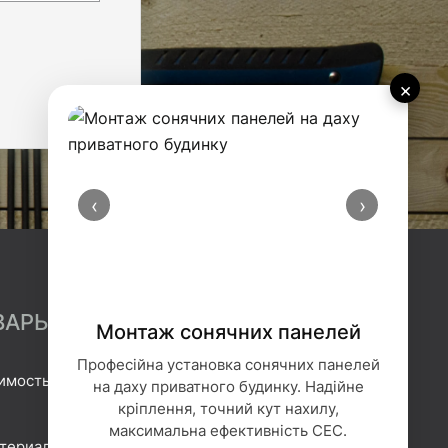
×
‹
›
ВАРЫ
Монтаж сонячних панелей
Професійна установка сонячних панелей
имость
Гидроизоляция
на даху приватного будинку. Надійне
кріплення, точний кут нахилу,
Геотекстиль
максимальна ефективність СЕС.
атериалы
Гипсокартонные системы