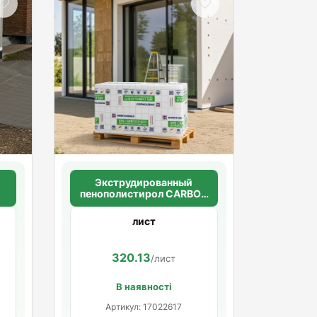
Экструдированный
пенополистирол CARBON
ECO 20 мм 1180*580
(14,4 м2 в уп.) (20шт/уп.)
лист
.
п)
320.13
/лист
В наявності
Артикул: 17022617