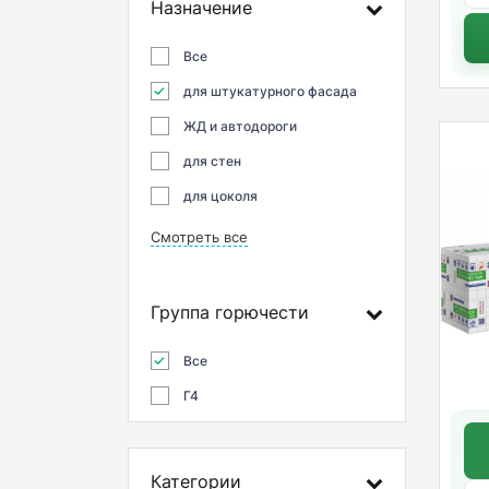
Назначение
Все
для штукатурного фасада
ЖД и автодороги
для стен
для цоколя
Смотреть все
Группа горючести
Все
Г4
Категории