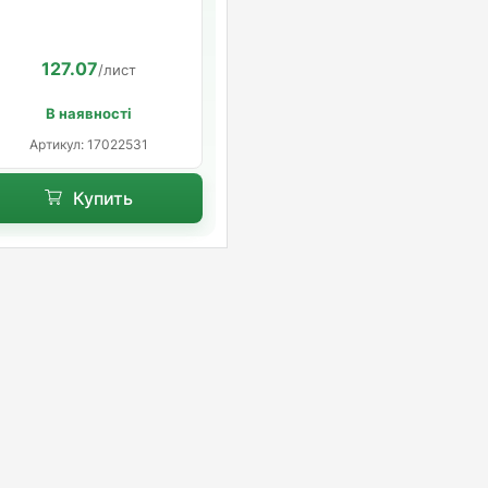
CARBOLEX ECO C\2
(шероховатый)
40мм.*1180мм.*580мм.
(6,844м2 в уп.)(10шт/уп)
127.07
/лист
В наявності
Артикул: 17022531
Купить