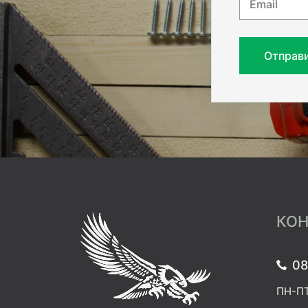
Email
Отправ
КОН
08
ПН-ПТ: