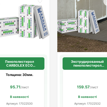
Пенополистирол
Экструдированный
CARBOLEX ECO
пенополистирол
(шероховатый) 30мм.
SWEETONDALE
CARBOLEX ECO C\2
Толщина: 30мм.
(шероховатый)
50мм.*1180мм.*580мм
(5,4752 м2 в уп. ) (8шт/у
95.71
159.57
/лист
/лист
В наявності
В наявності
Артикул: 17022530
Артикул: 17022532