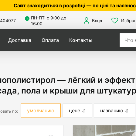
находиться в розробці — по ціні та наявності уточнюй
ПН-ПТ: с 9:00 до
404077
Вход
Избра
16:00
Доставка
Оплата
Контакты
ополистирол — лёгкий и эффект
ада, пола и крыши для штукату
умолчанию
цене
названию
овать по: