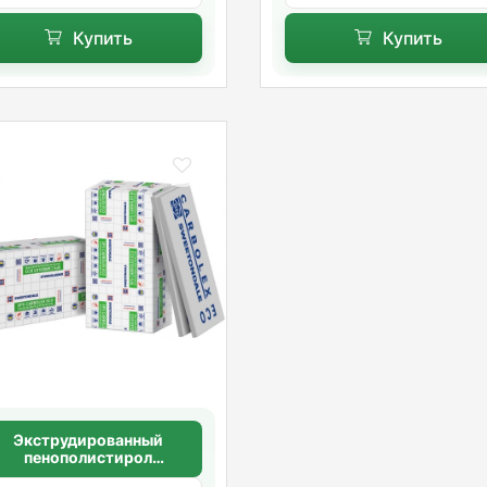
Купить
Купить
Экструдированный
пенополистирол
SWEETONDALE