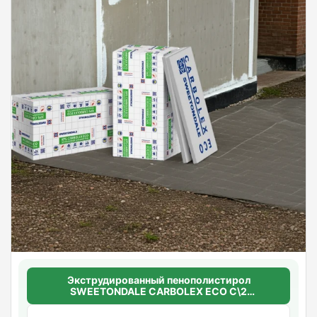
Экструдированный пенополистирол
SWEETONDALE CARBOLEX ECO C\2
(шероховатый) 50мм.*1180мм.*580мм. (5,4752
м2 в уп. ) (8шт/уп)