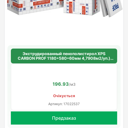
Экструдированный пенополистирол XPS
CARBON PROF 1180*580*60мм 4,7908м2/уп.)
(7шт/уп.)
196.93
/м3
Очікується
Артикул: 17022537
Предзаказ