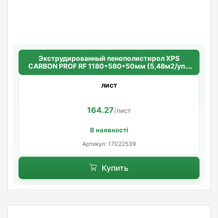
Экструдированный пенополистирол XPS
CARBON PROF RF 1180*580*50мм (5,48м2/уп.)
(8шт/уп.)
лист
164.27
/лист
В наявності
Артикул: 17022539
Купить