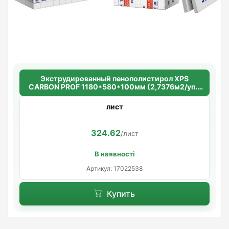
Экструдированный пенополистирол XPS
CARBON PROF 1180*580*100мм (2,7376м2/уп.)
(4шт/уп.)
лист
324.62
/лист
В наявності
Артикул: 17022538
Купить