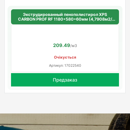
Экструдированный пенополистирол XPS
CARBON PROF RF 1180*580*60мм (4,7908м2/
уп.) (7шт/уп.)
209.49
/м3
Очікується
Артикул: 17022540
Предзаказ