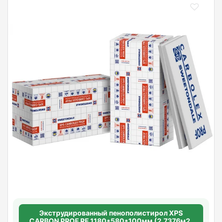
Экструдированный пенополистирол XPS
CARBON PROF RF 1180*580*100мм (2,7376м2/