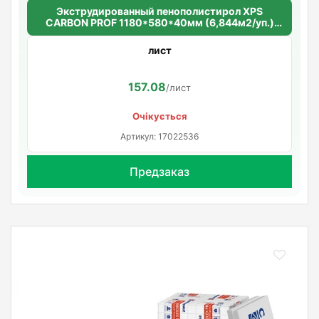
Экструдированный пенополистирол XPS
CARBON PROF 1180*580*40мм (6,844м2/уп.)
(10шт/уп.)
лист
157.08
/лист
Очікується
Артикул: 17022536
Предзаказ