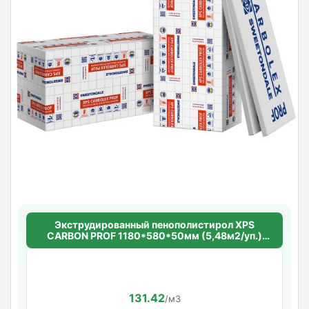
Экструдированный пенополистирол XPS
CARBON PROF 1180*580*50мм (5,48м2/уп.)
(8шт/уп.)
131.42
/м3