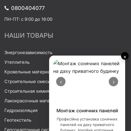
0800404077
ПН-ПТ: с 9:00 до 16:00
НАШИ ТОВАРЫ
Энергонезависимость
×
Утеплитель
Кровельные материалы
‹
›
Строительные смеси
Строительная химия
Лакокрасочные материалы
Гидроизоляция
Порізка базальтової вати
Професійна порізка базальтової
Геотекстиль
вати — точна нарізка утеплювача
Гипсокартонные системы
під ваші розміри. Ідеальні краї,