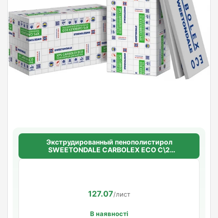
Экструдированный пенополистирол
SWEETONDALE CARBOLEX ECO C\2
(шероховатый) 40мм.*1180мм.*580мм.
(6,844м2 в уп.)(10шт/уп)
127.07
/лист
В наявності