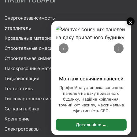
Энергонезависимость
×
Утеплитель
Кровельные материалы
‹
›
Строительные смеси
Строительная химия
Лакокрасочные материалы
Гидроизоляция
Монтаж сонячних панелей
Професійна установка сонячних
Геотекстиль
панелей на даху приватного
Гипсокартонные системы
будинку. Надійне кріплення,
точний кут нахилу, максимальна
Сетка и плёнка
ефективність СЕС.
Крепление
Детальніше →
Электротовары