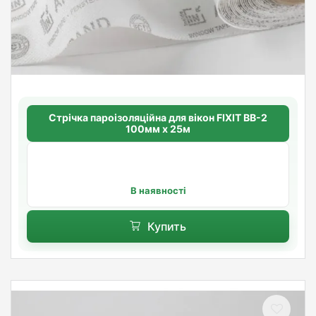
Стрічка пароізоляційна для вікон FIXIT ВВ-2
100мм х 25м
В наявності
Купить