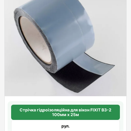
Стрічка гідроізоляційна для вікон FIXIT ВЗ-2
100мм х 25м
рул.