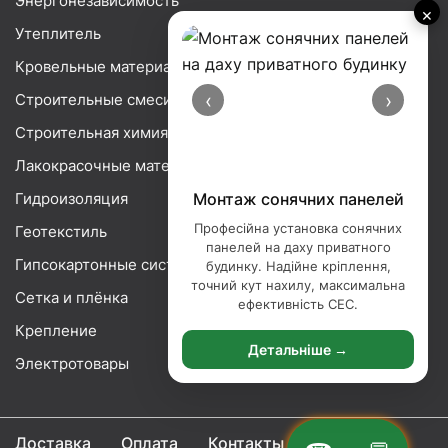
Энергонезависимость
×
Утеплитель
Кровельные материалы
‹
›
Строительные смеси
Строительная химия
Лакокрасочные материалы
Гидроизоляция
Монтаж сонячних панелей
Професійна установка сонячних
Геотекстиль
панелей на даху приватного
Гипсокартонные системы
будинку. Надійне кріплення,
точний кут нахилу, максимальна
Сетка и плёнка
ефективність СЕС.
Крепление
Детальніше →
Электротовары
Доставка
Оплата
Контакты