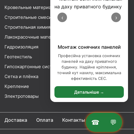
Кровельные материалы
‹
›
Строительные смеси
Строительная химия
Лакокрасочные материалы
Гидроизоляция
Монтаж сонячних панелей
Професійна установка сонячних
Геотекстиль
панелей на даху приватного
Гипсокартонные системы
будинку. Надійне кріплення,
точний кут нахилу, максимальна
Сетка и плёнка
ефективність СЕС.
Крепление
Детальніше →
Электротовары
Доставка
Оплата
Контакты
☎
💬