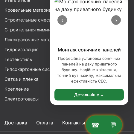
Утеплитель
Кровельные материалы
‹
›
Строительные смеси
Строительная химия
Лакокрасочные материалы
Гидроизоляция
Монтаж сонячних панелей
Професійна установка сонячних
Геотекстиль
панелей на даху приватного
Гипсокартонные системы
будинку. Надійне кріплення,
точний кут нахилу, максимальна
Сетка и плёнка
ефективність СЕС.
Крепление
Детальніше →
Электротовары
Доставка
Оплата
Контакты
☎
💬