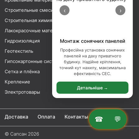
‹
›
Строительные смеси
Строительная химия
Лакокрасочные материалы
Гидроизоляция
Монтаж сонячних панелей
Професійна установка сонячних
Геотекстиль
панелей на даху приватного
Гипсокартонные системы
будинку. Надійне кріплення,
точний кут нахилу, максимальна
Сетка и плёнка
ефективність СЕС.
Крепление
Детальніше →
Электротовары
Доставка
Оплата
Контакты
☎
💬
© Сапсан 2026