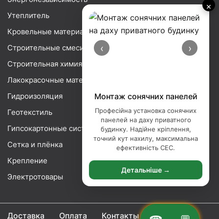
×
Утеплитель
Кровельные материалы
‹
›
Строительные смеси
Строительная химия
Лакокрасочные материалы
Гидроизоляция
Монтаж сонячних панелей
Професійна установка сонячних
Геотекстиль
панелей на даху приватного
Гипсокартонные системы
будинку. Надійне кріплення,
точний кут нахилу, максимальна
Сетка и плёнка
ефективність СЕС.
Крепление
Детальніше →
Электротовары
Доставка
Оплата
Контакты