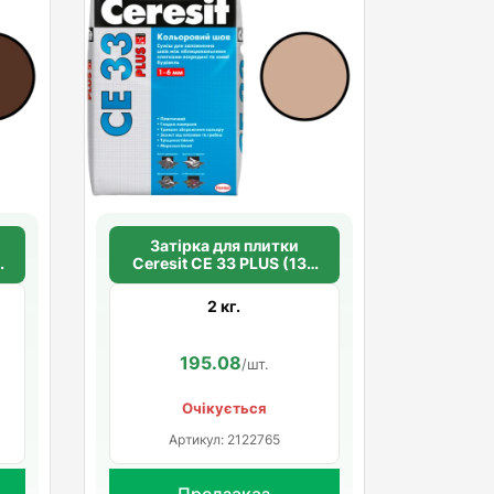
Затірка для плитки
2
Ceresit СЕ 33 PLUS (138
кремовий)
2 кг.
195.08
/шт.
Очікується
Артикул: 2122765
Предзаказ