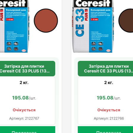
Затірка для плитки
Затірка для плитки
Ceresit СЕ 33 PLUS (134
Ceresit СЕ 33 PLUS (13
клінкер)
теракотовий)
2 кг.
2 кг.
195.08
195.08
/шт.
/шт.
Очікується
Очікується
Артикул: 2122767
Артикул: 2122766
Предзаказ
Предзаказ