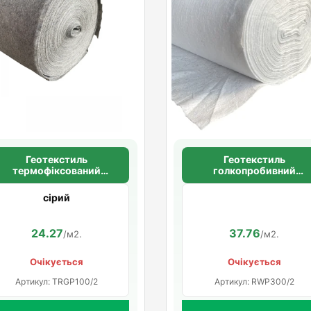
Геотекстиль
Геотекстиль
термофіксований
голкопробивний
щільністю 100 гр/м.кв.
щільністю 300 г/м2
сірий
24.27
37.76
/м2.
/м2.
Очікується
Очікується
Артикул: TRGP100/2
Артикул: RWP300/2