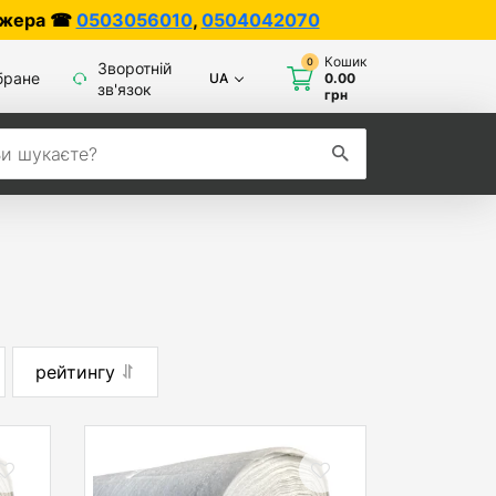
0
,
0504042070
Кошик
0
Зворотній
бране
UA
0.00
зв'язок
грн
рейтингу