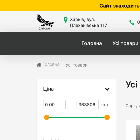
Сайт знаходиться в розробці — по 
Харків, вул.
0
Плеханівська 117
Головна
Усі товари
Головна
Усі товари
Усі
Ціна
-
грн
Сортув