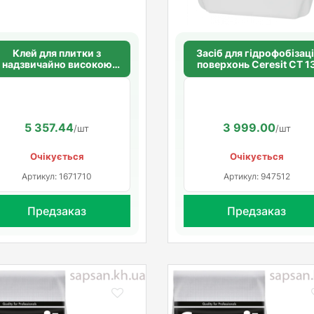
Клей для плитки з
Засіб для гідрофобізаці
надзвичайно високою
поверхонь Ceresit CT 1
нучкістю CERESIT CM 77
ULTRAFLEX
5 357.44
3 999.00
/шт
/шт
Очікується
Очікується
Артикул: 1671710
Артикул: 947512
Предзаказ
Предзаказ