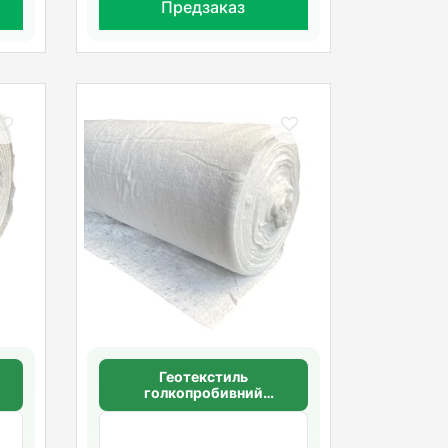
Предзаказ
Геотекстиль
голкопробивний
щільність 100 г/м2