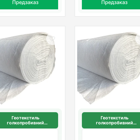
Предзаказ
Предзаказ
Геотекстиль
Геотекстиль
голкопробивний
голкопробивний
щільністю 200 г/м2
щільності 150 г/м2