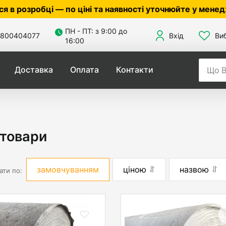
ціні та наявності уточнюйте у менеджера ☎
050305601
ПН - ПТ: з 9:00 до
800404077
Вхід
Ви
16:00
Доставка
Оплата
Контакти
 товари
замовчуванням
ціною
назвою
ати по: