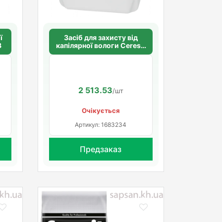
ї
Засіб для захисту від
3
капілярної вологи Ceresit
CO 81
2 513.53
/шт
Очікується
Артикул: 1683234
Предзаказ