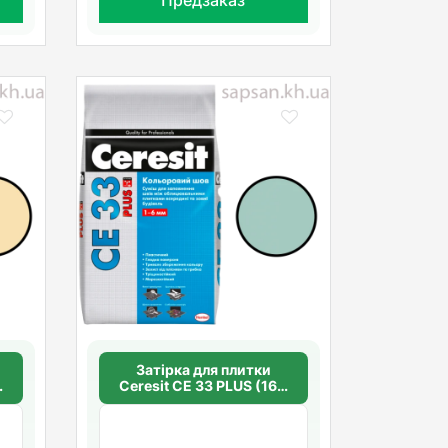
Затірка для плитки
0
Ceresit СЕ 33 PLUS (160
м'ята)