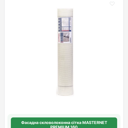
Фасадна скловолоконна сітка MASTERNET
PREMIUM 160