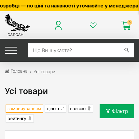
вності уточнюйте у менеджера ☎
0503056010
,
0504042
0
Головна
Усі товари
Усі товари
замовчуванням
ціною
назвою
Фільтр
рейтингу