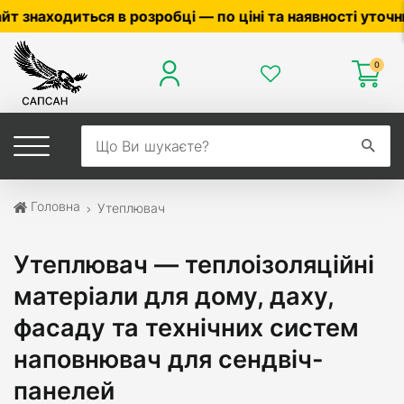
наявності уточнюйте у менеджера ☎
0503056010
,
0504
0
Головна
Утеплювач
Утеплювач — теплоізоляційні
матеріали для дому, даху,
фасаду та технічних систем
наповнювач для сендвіч-
панелей