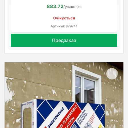
883.72
/упаковка
Очікується
Артикул: 879741
Предзаказ