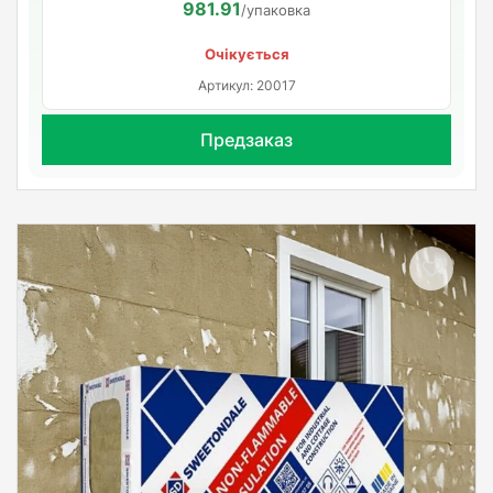
981.91
/упаковка
Очікується
Артикул: 20017
Предзаказ