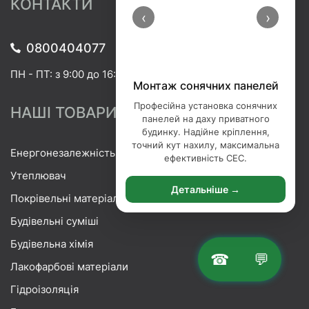
КОНТАКТИ
‹
›
0800404077
ПН - ПТ: з 9:00 до 16:00
Порізка базальтової вати
Професійна порізка базальтової
НАШІ ТОВАРИ
вати — точна нарізка утеплювача
під ваші розміри. Ідеальні краї,
мінімум відходів, сучасне
Енергонезалежність
обладнання.
Утеплювач
Детальніше →
Покрівельні матеріали
Будівельні суміші
Будівельна хімія
☎
💬
Лакофарбові матеріали
Гідроізоляція