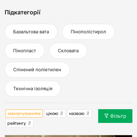
Підкатегорії
Базальтова вата
Пінополістирол
Пінопласт
Скловата
Спінений поліетилен
Технічна ізоляція
замовчуванням
ціною
назвою
Фільтр
рейтингу