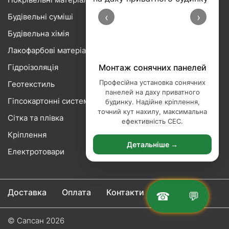
‹
›
Будівельні суміші
Будівельна хімія
Лакофарбові матеріали
Гідроізоляція
Монтаж сонячних панелей
Професійна установка сонячних
Геотекстиль
панелей на даху приватного
Гіпсокартонні системи
будинку. Надійне кріплення,
точний кут нахилу, максимальна
Сітка та плівка
ефективність СЕС.
Кріплення
Детальніше →
Електротовари
Доставка
Оплата
Контакти
☎
💬
© Сапсан 2026