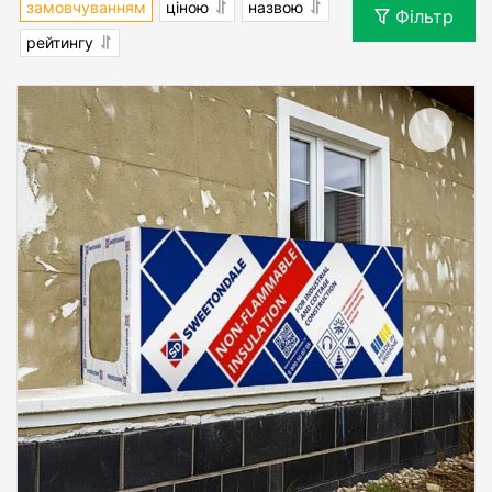
замовчуванням
ціною
назвою
Фільтр
рейтингу