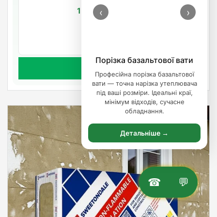
1 309.21
‹
›
/упаковка
Очікується
Артикул: 2962
Порізка базальтової вати
Предзаказ
Професійна порізка базальтової
вати — точна нарізка утеплювача
під ваші розміри. Ідеальні краї,
мінімум відходів, сучасне
обладнання.
Детальніше →
☎
💬