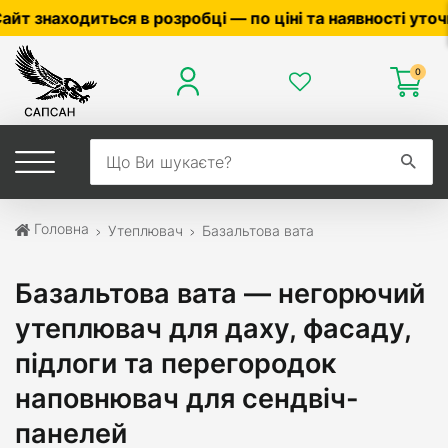
та наявності уточнюйте у менеджера ☎
0503056010
,
05
0
Головна
Утеплювач
Базальтова вата
Базальтова вата — негорючий
утеплювач для даху, фасаду,
підлоги та перегородок
наповнювач для сендвіч-
панелей