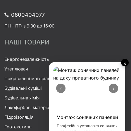
0800404077
ПН - ПТ: з 9:00 до 16:00
НАШІ ТОВАРИ
Енергонезалежність
×
Утеплювач
Покрівельні матеріали
‹
›
Будівельні суміші
Будівельна хімія
Лакофарбові матеріали
Гідроізоляція
Монтаж сонячних панелей
Професійна установка сонячних
Геотекстиль