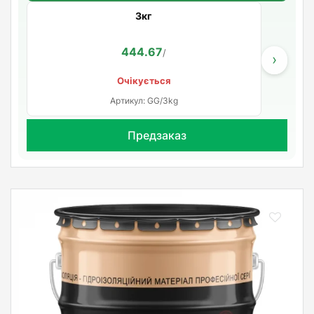
3кг
444.67
/
›
Очікується
Артикул: GG/3kg
Предзаказ