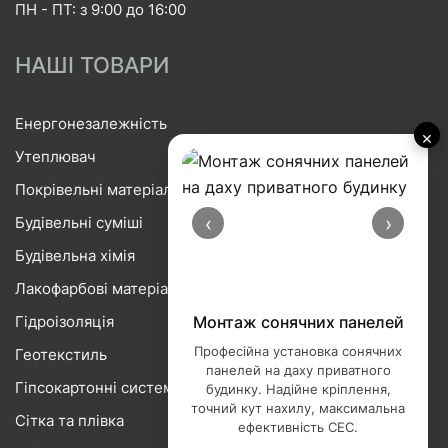
ПН - ПТ: з 9:00 до 16:00
НАШІ ТОВАРИ
Енергонезалежність
×
Утеплювач
Покрівельні матеріали
‹
›
Будівельні суміші
Будівельна хімія
Лакофарбові матеріали
Гідроізоляція
Монтаж сонячних панелей
Професійна установка сонячних
Геотекстиль
панелей на даху приватного
Гіпсокартонні системи
будинку. Надійне кріплення,
точний кут нахилу, максимальна
Сітка та плівка
ефективність СЕС.