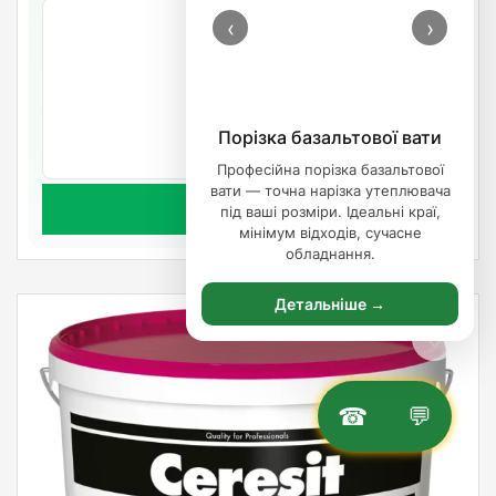
‹
›
2 069.24
/шт
Очікується
Порізка базальтової вати
Артикул: 947941
Професійна порізка базальтової
вати — точна нарізка утеплювача
Предзаказ
під ваші розміри. Ідеальні краї,
мінімум відходів, сучасне
обладнання.
Детальніше →
☎
💬