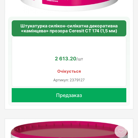
Штукатурка силікон-силікатна декоративна
«камінцева» прозора Ceresit CT 174 (1,5 мм)
2 613.20
/шт
Очікується
Артикул: 2379127
Предзаказ