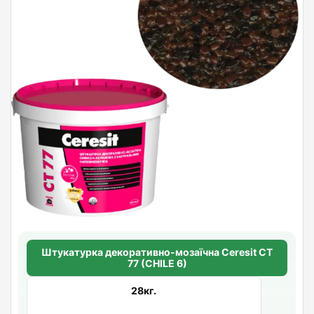
Штукатурка декоративно-мозаїчна Ceresit CT
77 (CHILE 6)
28кг.