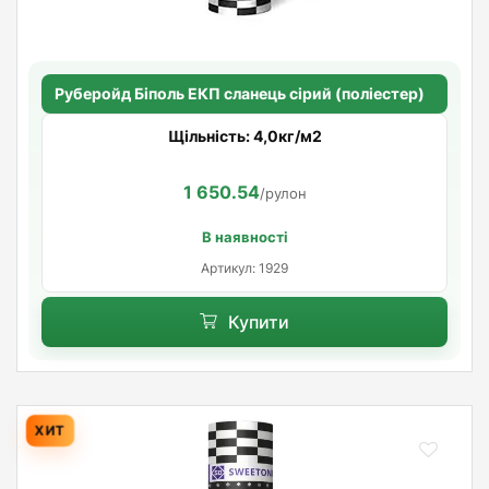
Руберойд Бiполь ЕКП сланець сірий (поліестер)
Щільність: 4,0кг/м2
1 650.54
/рулон
В наявності
Артикул: 1929
Купити
ХИТ