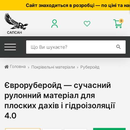
 знаходиться в розробці — по ціні та наявності уточ
0
Головна
Покрівельні матеріали
Руберойд
Євроруберойд — сучасний
рулонний матеріал для
плоских дахів і гідроізоляції
4.0