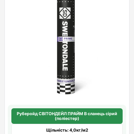
Руберойд СВІТОНДЕЙЛ ПРАЙМ В сланець сірий
(поліестер)
Щільність: 4,0кг/м2