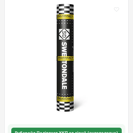
Руберойд Полiпласт ХКП сл.сірий (склополотно)