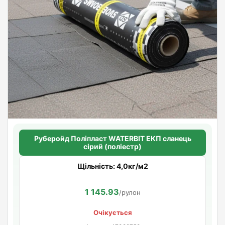
Руберойд Полiпласт WATERBIT ЕКП сланець
сірий (поліестр)
Щільність: 4,0кг/м2
1 145.93
/рулон
Очікується