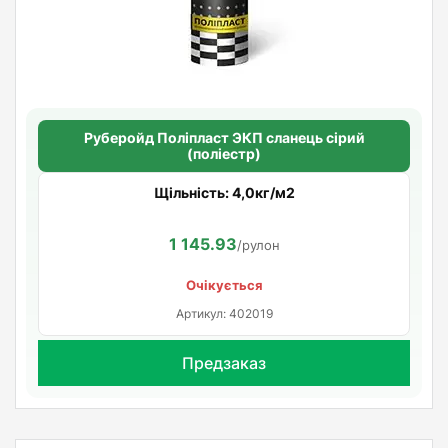
Руберойд Полiпласт ЭКП сланець сірий
(поліестр)
Щільність: 4,0кг/м2
1 145.93
/рулон
Очікується
Артикул: 402019
Предзаказ