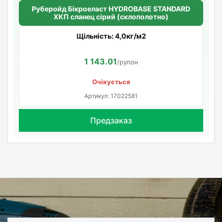
Руберойд Бiкроеласт HYDROBASE STANDARD
ХКП сланец сірий (склополотно)
Щільність: 4,0кг/м2
1 143.01
/рулон
Очікується
Артикул: 17022581
Предзаказ