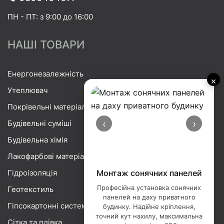
ПН - ПТ: з 9:00 до 16:00
НАШІ ТОВАРИ
Енергонезалежність
×
Утеплювач
Покрівельні матеріали
‹
›
Будівельні суміші
Будівельна хімія
Лакофарбові матеріали
Гідроізоляція
Монтаж сонячних панелей
Професійна установка сонячних
Геотекстиль
панелей на даху приватного
Гіпсокартонні системи
будинку. Надійне кріплення,
точний кут нахилу, максимальна
Сітка та плівка