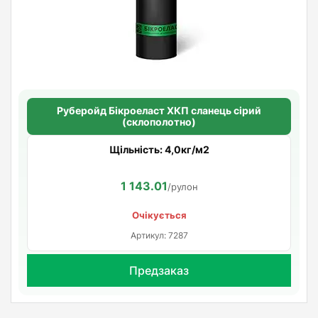
Руберойд Бiкроеласт ХКП сланець сірий
(склополотно)
Щільність: 4,0кг/м2
1 143.01
/рулон
Очікується
Артикул: 7287
Предзаказ