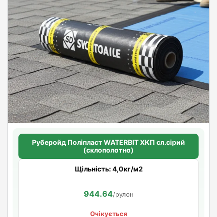
Руберойд Полiпласт WATERBIT ХКП сл.сірий
(склополотно)
Щільність: 4,0кг/м2
944.64
/рулон
Очікується