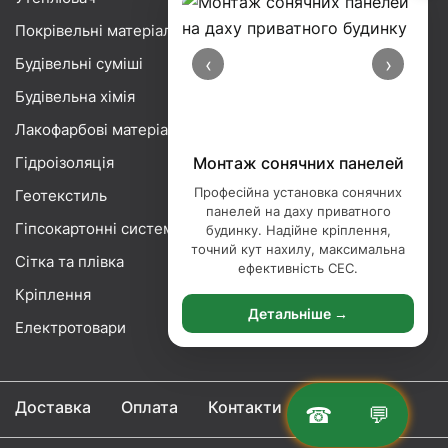
Покрівельні матеріали
‹
›
Будівельні суміші
Будівельна хімія
Лакофарбові матеріали
Гідроізоляція
Монтаж сонячних панелей
Професійна установка сонячних
Геотекстиль
панелей на даху приватного
Гіпсокартонні системи
будинку. Надійне кріплення,
точний кут нахилу, максимальна
Сітка та плівка
ефективність СЕС.
Кріплення
Детальніше →
Електротовари
Доставка
Оплата
Контакти
☎
💬