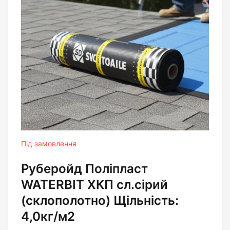
Під замовлення
Руберойд Полiпласт
WATERBIT ХКП сл.сірий
(склополотно) Щільність:
4,0кг/м2