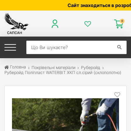
Сайт знаходиться в розробці — 
0
Головна
Покрівельні матеріали
Руберойд
Руберойд Полiпласт WATERBIT ХКП сл.сірий (склополотно)