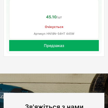
45.10
/шт
Очікується
Артикул: HN18N-54HT 445W
Предзаказ
Зв'яжіться з нами