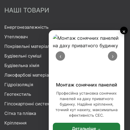
НАШІ ТОВАРИ
Енергонезалежність
×
Утеплювач
Покрівельні матеріали
‹
›
Будівельні суміші
Будівельна хімія
Лакофарбові матеріали
Гідроізоляція
Монтаж сонячних панелей
Професійна установка сонячних
Геотекстиль
панелей на даху приватного
Гіпсокартонні системи
будинку. Надійне кріплення,
точний кут нахилу, максимальна
Сітка та плівка
ефективність СЕС.
Кріплення
Детальніше →