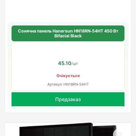
Сонячна панель Hanersun HN18RN‑54HT 450 Вт
Bifacial Black
45.10
/шт
Очікується
Артикул: HN18RN‑54HT
Предзаказ