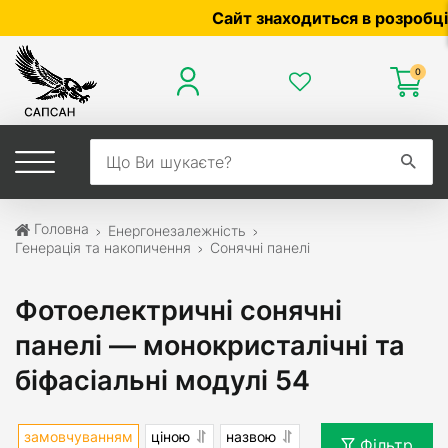
Сайт знаходиться в розробці — по ц
0
Головна
Енергонезалежність
Генерація та накопичення
Сонячні панелі
Фотоелектричні сонячні
панелі — монокристалічні та
біфасіальні модулі 54
замовчуванням
ціною
назвою
Фільтр