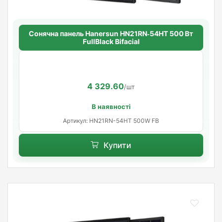
Сонячна панель Hanersun HN21RN‑54HT 500 Вт
FullBlack Bifacial
4 329.60
/шт
В наявності
Артикул: HN21RN-54HT 500W FB
Купити