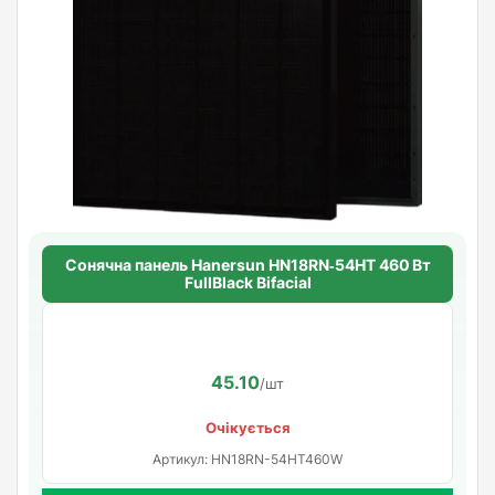
Сонячна панель Hanersun HN18RN‑54HT 460 Вт
FullBlack Bifacial
45.10
/шт
Очікується
Артикул: HN18RN-54HT460W