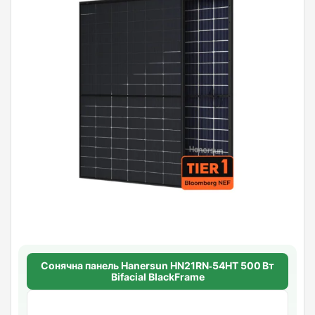
Сонячна панель Hanersun HN21RN‑54HT 500 Вт
Bifacial BlackFrame