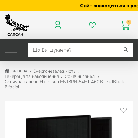
Сайт знаходиться в розроб
0
Головна
Енергонезалежність
Генерація та накопичення
Сонячні панелі
Сонячна панель Hanersun HN18RN‑54HT 460 Вт FullBlack
Bifacial