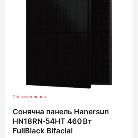
Під замовлення
Сонячна панель Hanersun
HN18RN‑54HT 460 Вт
FullBlack Bifacial