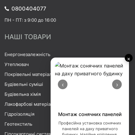
0800404077
ПН - ПТ: з 9:00 до 16:00
НАШІ ТОВАРИ
Енергонезалежність
×
Утеплювач
Покрівельні матеріали
‹
›
Будівельні суміші
Будівельна хімія
Лакофарбові матеріали
Гідроізоляція
Монтаж сонячних панелей
Професійна установка сонячних
Геотекстиль
панелей на даху приватного
Гіпсокартонні системи
будинку. Надійне кріплення,