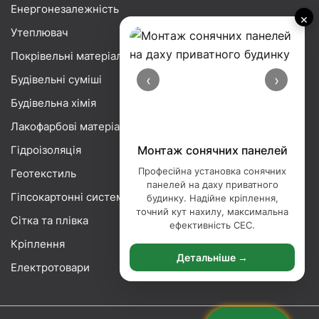
Енергонезалежність
×
Утеплювач
Покрівельні матеріали
‹
›
Будівельні суміші
Будівельна хімія
Лакофарбові матеріали
Гідроізоляція
Монтаж сонячних панелей
Професійна установка сонячних
Геотекстиль
панелей на даху приватного
Гіпсокартонні системи
будинку. Надійне кріплення,
точний кут нахилу, максимальна
Сітка та плівка
ефективність СЕС.
Кріплення
Детальніше →
Електротовари