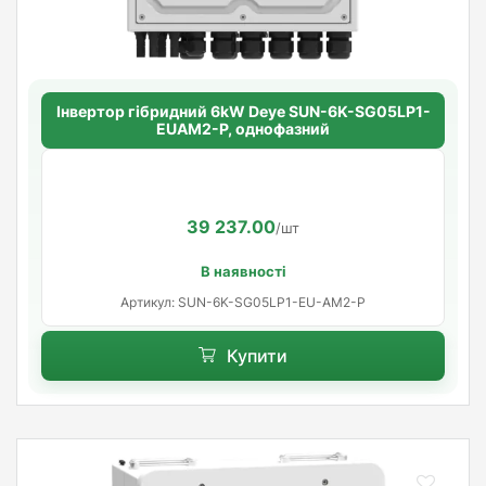
Інвертор гібридний 6kW Deye SUN-6K-SG05LP1-
EUAM2-P, однофазний
39 237.00
/шт
В наявності
Артикул: SUN-6K-SG05LP1-EU-AM2-P
Купити