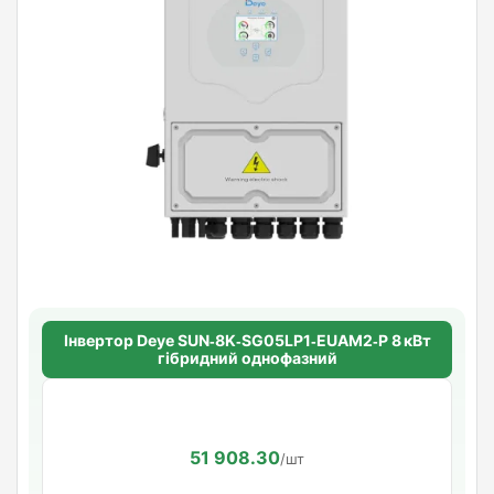
Інвертор Deye SUN‑8K‑SG05LP1‑EUAM2‑P 8 кВт
гібридний однофазний
51 908.30
/шт