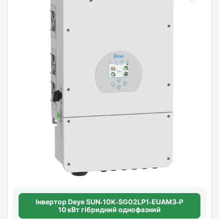
Інвертор Deye SUN‑10K‑SG02LP1‑EUAM3‑P
10 кВт гібридний однофазний