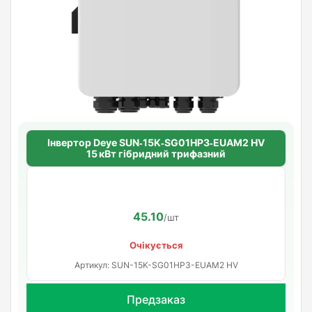
Інвертор Deye SUN‑15K‑SG01HP3‑EUAM2 HV
15 кВт гібридний трифазний
45.10
/шт
Очікується
Артикул: SUN-15K-SG01HP3-EUAM2 HV
Предзаказ