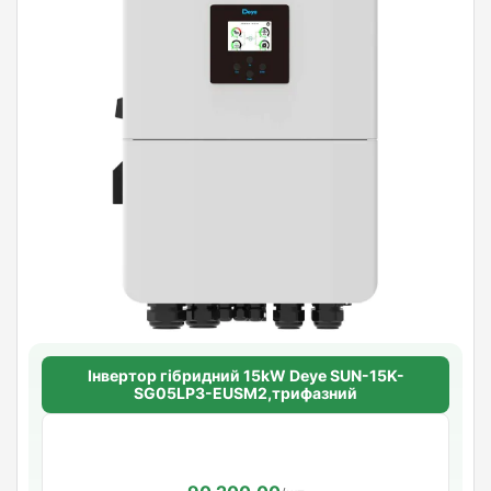
Інвертор гібридний 15kW Deye SUN-15K-
SG05LP3-EUSM2,трифазний