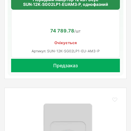
SUN‑12K‑SG02LP1‑EUAM3‑P, однофазний
74 789.78
/шт
Очікується
Артикул: SUN-12K-SG02LP1-EU-AM3-P
Предзаказ