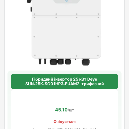
Гібридний інвертор 25 кВт Deye
SUN‑25K‑SG01HP3‑EUAM2, трифазний
45.10
/шт
Очікується