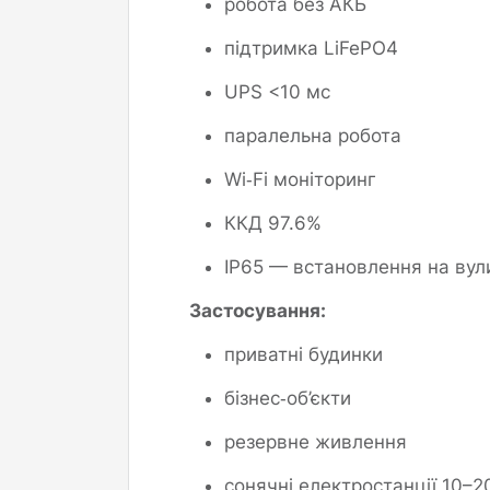
робота без АКБ
підтримка LiFePO4
UPS <10 мс
паралельна робота
Wi‑Fi моніторинг
ККД 97.6%
IP65 — встановлення на вул
Застосування:
приватні будинки
бізнес‑об’єкти
резервне живлення
сонячні електростанції 10–2