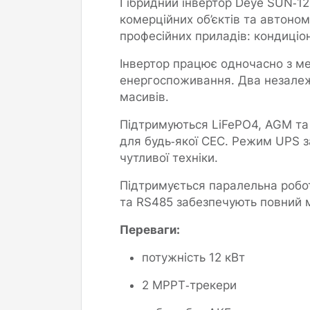
Гібридний інвертор Deye SUN‑1
комерційних об’єктів та автоном
професійних приладів: кондиціо
Інвертор працює одночасно з м
енергоспоживання. Два незалежн
масивів.
Підтримуються LiFePO4, AGM та
для будь‑якої СЕС. Режим UPS з
чутливої техніки.
Підтримується паралельна робот
та RS485 забезпечують повний м
Переваги:
потужність 12 кВт
2 MPPT‑трекери