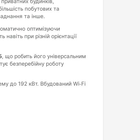
приватних будинків,
більшість побутових та
ладнання та інше.
томатично оптимізуючи
навіть при різній орієнтації
Б
, що робить його універсальним
тує безперебійну роботу
му до 192 кВт. Вбудований Wi‑Fi