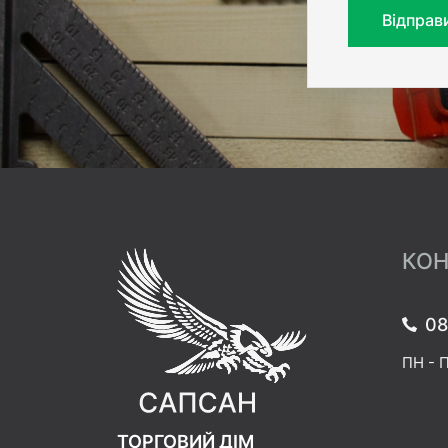
Відправ
КОН
08
ПН - П
ТОРГОВИЙ ДІМ