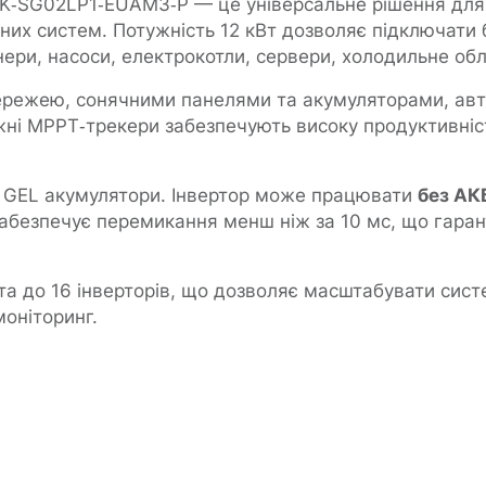
2K‑SG02LP1‑EUAM3‑P — це універсальне рішення для 
них систем. Потужність 12 кВт дозволяє підключати 
нери, насоси, електрокотли, сервери, холодильне об
ережею, сонячними панелями та акумуляторами, ав
і MPPT‑трекери забезпечують високу продуктивність 
 GEL акумулятори. Інвертор може працювати
без АК
абезпечує перемикання менш ніж за 10 мс, що гаран
а до 16 інверторів, що дозволяє масштабувати систе
оніторинг.