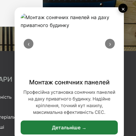
×
‹
›
АРИ
Монтаж сонячних панелей
Професійна установка сонячних панелей
ність
Гідроізоляція
на даху приватного будинку. Надійне
кріплення, точний кут нахилу,
Геотекстиль
максимальна ефективність СЕС.
теріали
Гіпсокартонні системи
ші
Сітка та плівка
Детальніше →