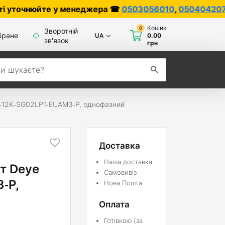
йте у менеджера ☎
0503056010
,
0504042070
Кошик
0
Зворотній
бране
UA
0.00
зв'язок
грн
N‑12K‑SG02LP1‑EUAM3‑P, однофазний
Доставка
Наша доставка
Вт Deye
Самовивіз
‑P,
Нова Пошта
Оплата
Готівкою (за