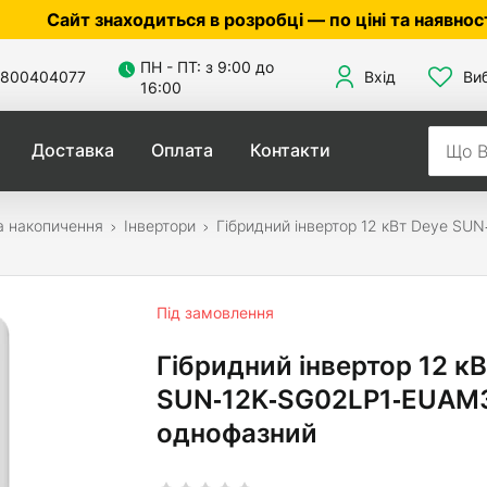
знаходиться в розробці — по ціні та наявності уточню
ПН - ПТ: з 9:00 до
800404077
Вхід
Ви
16:00
Доставка
Оплата
Контакти
а накопичення
Інвертори
Гібридний інвертор 12 кВт Deye SU
Під замовлення
Гібридний інвертор 12 к
SUN‑12K‑SG02LP1‑EUAM3
однофазний