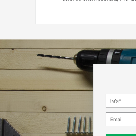
Ім'я*
Email