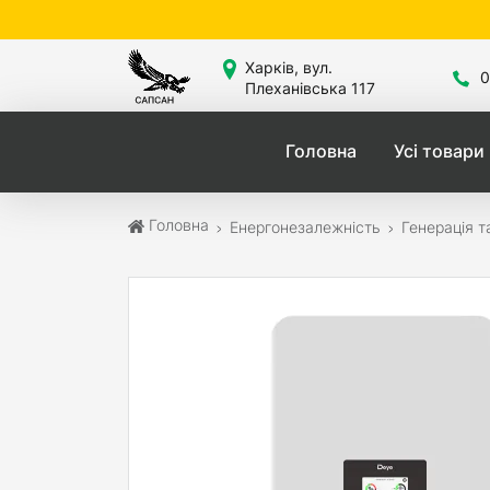
Сайт 
Харків, вул.
0
Плеханівська 117
Головна
Усі товари
Головна
Енергонезалежність
Генерація т