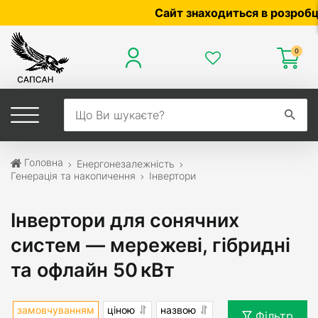
Сайт знаходиться в розробці — 
0
Головна
Енергонезалежність
Генерація та накопичення
Інвертори
Інвертори для сонячних
систем — мережеві, гібридні
та офлайн 50 кВт
замовчуванням
ціною
назвою
Фільтр