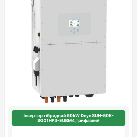
Інвертор гібридний 50kW Deye SUN-50K-
SG01HP3-EUBM4,трифазний