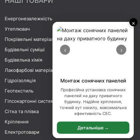
НАШІ ТОВАРИ
Енергонезалежність
×
Утеплювач
Покрівельні матеріали
‹
›
Будівельні суміші
Будівельна хімія
Лакофарбові матеріали
Гідроізоляція
Монтаж сонячних панелей
Професійна установка сонячних
Геотекстиль
панелей на даху приватного
Гіпсокартонні системи
будинку. Надійне кріплення,
точний кут нахилу, максимальна
Сітка та плівка
ефективність СЕС.
Кріплення
Детальніше →
Електротовари