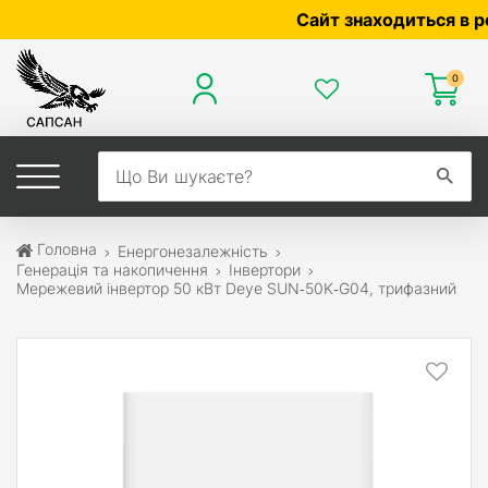
Сайт знаходиться в розр
0
Головна
Енергонезалежність
Генерація та накопичення
Інвертори
Мережевий інвертор 50 кВт Deye SUN‑50K‑G04, трифазний