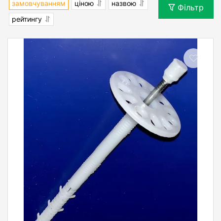
замовчуванням
ціною
назвою
Фільтр
рейтингу