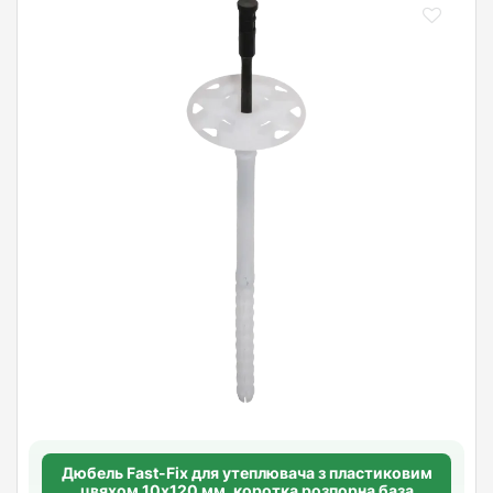
Дюбель Fast-Fix для утеплювача з пластиковим
цвяхом 10х120 мм. коротка розпорна база