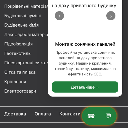
Покрівельні матеріали
‹
›
Будівельні суміші
Будівельна хімія
Лакофарбові матеріали
Гідроізоляція
Монтаж сонячних панелей
Професійна установка сонячних
Геотекстиль
панелей на даху приватного
Гіпсокартонні системи
будинку. Надійне кріплення,
точний кут нахилу, максимальна
Сітка та плівка
ефективність СЕС.
Кріплення
Детальніше →
Електротовари
Доставка
Оплата
Контакти
☎
💬