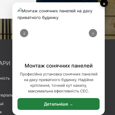
×
‹
›
АРИ
Монтаж сонячних панелей
Професійна установка сонячних панелей
ність
Гідроізоляція
на даху приватного будинку. Надійне
кріплення, точний кут нахилу,
Геотекстиль
максимальна ефективність СЕС.
теріали
Гіпсокартонні системи
ші
Сітка та плівка
Детальніше →
я
Кріплення