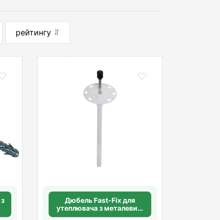
рейтингу
 з
Дюбель Fast-Fix для
утеплювача з металевим
ою
цвяхом 10х260 мм. довга