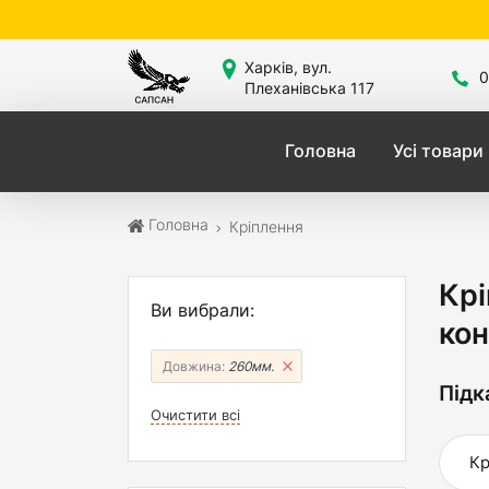
Сай
Харків, вул.
0
Плеханівська 117
Головна
Усі товари
Головна
Кріплення
Крі
Ви вибрали:
кон
Довжина:
260мм.
Підк
Очистити всі
Кр