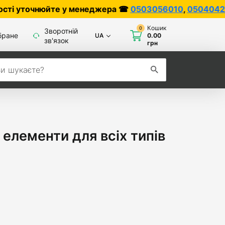
нюйте у менеджера ☎
0503056010
,
0504042070
Кошик
0
Зворотній
бране
UA
0.00
зв'язок
грн
 елементи для всіх типів