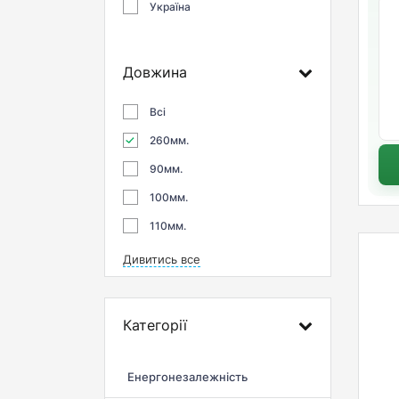
Україна
Довжина
Всі
260мм.
90мм.
100мм.
110мм.
Дивитись все
Категорії
Енергонезалежність