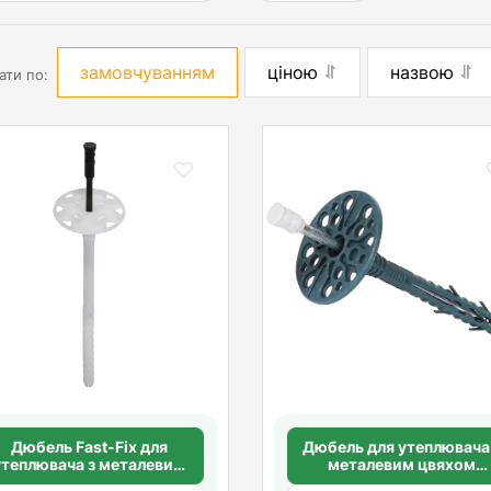
замовчуванням
ціною
назвою
ати по:
Дюбель Fast-Fix для
Дюбель для утеплювача
утеплювача з металевим
металевим цвяхом
цвяхом без
10х260мм. з подовжен