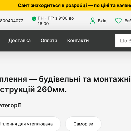
т знаходиться в розробці — по ціні та наявності уточ
ПН - ПТ: з 9:00 до
800404077
Вхід
Ви
16:00
Доставка
Оплата
Контакти
плення — будівельні та монтажні
струкцій 260мм.
атегорії
іплення для утеплювача
Саморізи