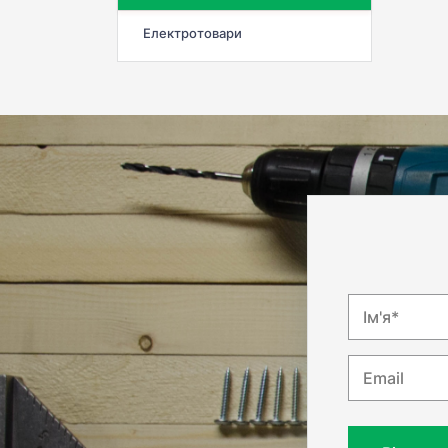
Електротовари
Ім'я*
Email