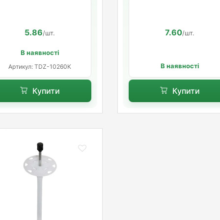
термоголовки 10х260
розпірною базою Standa
мм. довга розпорна база
5.86
7.60
/шт.
/шт.
В наявності
В наявності
Артикул: TDZ-10260K
Купити
Купити