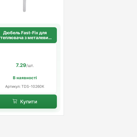
Дюбель Fast-Fix для
утеплювача з металевим
цвяхом 10х260 мм.
коротка розпорна база
7.29
/шт.
В наявності
Артикул: TDS-10260К
Купити