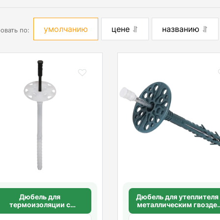
умолчанию
цене
названию
овать по:
Дюбель для
Дюбель для утеплителя
термоизоляции с
металлическим гвозде
пластиковым стержнем
10х260мм. с удлиненно