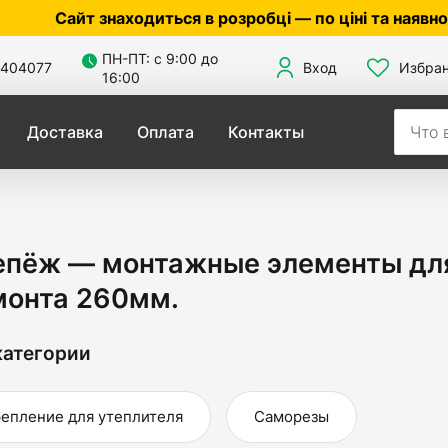
 знаходиться в розробці — по ціні та наявності уточ
ПН-ПТ: с 9:00 до
404077
Вход
Избра
16:00
Доставка
Оплата
Контакты
епёж — монтажные элементы для
монта 260мм.
атегории
епление для утеплителя
Саморезы