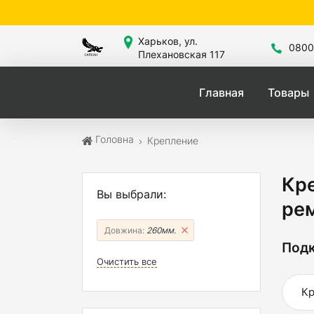
Сайт
Харьков, ул.
0800
Плехановская 117
Главная
Товары
Головна
Крепление
Кр
Вы выбрали:
ре
Довжина:
260мм.
Подк
Очистить все
Кр