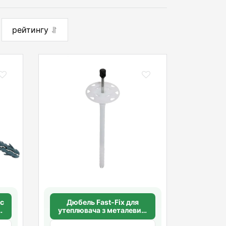
рейтингу
 с
Дюбель Fast-Fix для
м
утеплювача з металевим
й
цвяхом 10х180 мм. довга