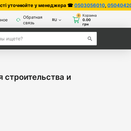
нюйте у менеджера ☎
0503056010
,
0504042070
Корзина
0
Обратная
нное
RU
0.00
связь
грн
 строительства и