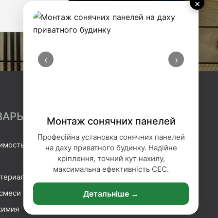
×
‹
›
ВАРЫ
Монтаж сонячних панелей
Професійна установка сонячних панелей
имость
Гидроизоляция
на даху приватного будинку. Надійне
кріплення, точний кут нахилу,
Геотекстиль
максимальна ефективність СЕС.
атериалы
Гипсокартонные системы
смеси
Сетка и плёнка
Детальніше →
химия
Крепление