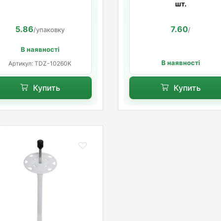
10х100 мм (100шт/уп.)
распорной базой Standa
шт.
5.86
7.60
/упаковку
/
В наявності
В наявності
Артикул: TDZ-10260K
Купить
Купить