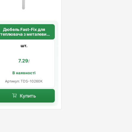
Дюбель Fast-Fix для
утеплювача з металевим
цвяхом 10х260 мм.
шт.
7.29
/
В наявності
Артикул: TDS-10260К
Купить