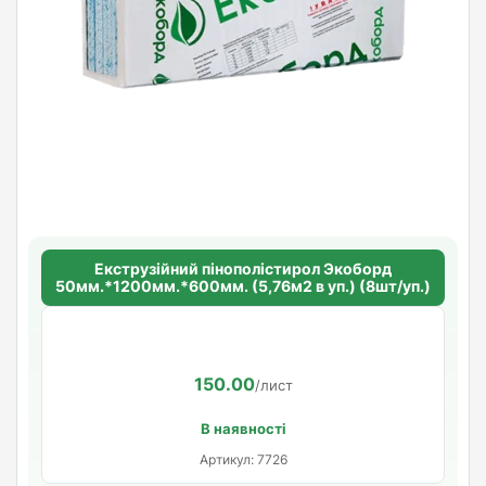
Екструзійний пінополістирол Экоборд
50мм.*1200мм.*600мм. (5,76м2 в уп.) (8шт/уп.)
150.00
/лист
В наявності
Артикул: 7726