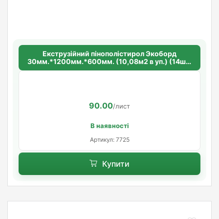
Екструзійний пінополістирол Экоборд
30мм.*1200мм.*600мм. (10,08м2 в уп.) (14шт/
уп.)
90.00
/лист
В наявності
Артикул: 7725
Купити