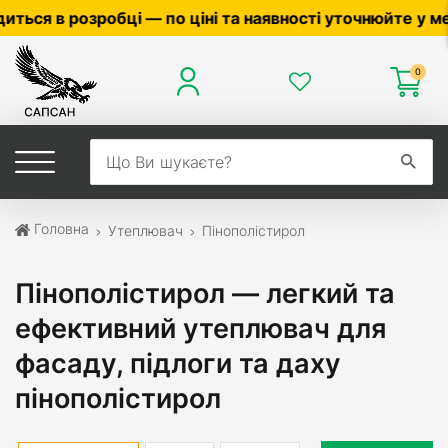
та наявності уточнюйте у менеджера ☎
0503056010
,
05
0
Головна
Утеплювач
Пінополістирол
Пінополістирол — легкий та
ефективний утеплювач для
фасаду, підлоги та даху
пінополістирол