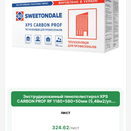
Экструдированный пенополистирол XPS
CARBON PROF RF 1180*580*50мм (5,48м2/уп.)
(8шт/уп.)
лист
324.62
/лист