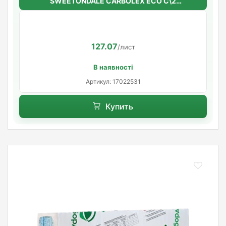
SWEETONDALE CARBOLEX ECO C\2
(шероховатый) 40мм.*1180мм.*580мм.
(6,844м2 в уп.)(10шт/уп)
127.07
/лист
В наявності
Артикул: 17022531
Купить