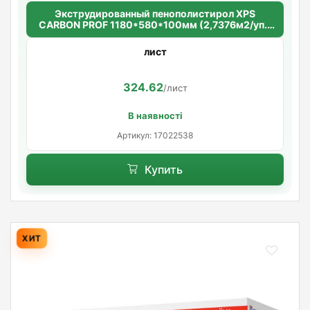
Экструдированный пенополистирол XPS
CARBON PROF 1180*580*100мм (2,7376м2/уп.)
(4шт/уп.)
лист
324.62
/лист
В наявності
Артикул: 17022538
Купить
ХИТ