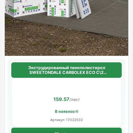
Экструдированный пенополистирол
SWEETONDALE CARBOLEX ECO C\2
(шероховатый) 50мм.*1180мм.*580мм. (5,4752
м2 в уп. ) (8шт/уп)
159.57
/лист
В наявності
Артикул: 17022532