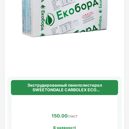
Экструдированный пенополистирол
SWEETONDALE CARBOLEX ECO
30мм.*1180мм.*580мм. (8,89720м2 в уп.)
(13шт/уп.)
150.00
/лист
В наявності