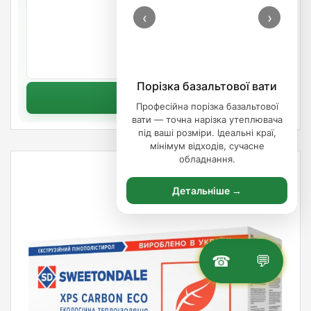
313.23
‹
›
/лист
В наявності
Артикул: 642627
Порізка базальтової вати
Купить
Професійна порізка базальтової
вати — точна нарізка утеплювача
під ваші розміри. Ідеальні краї,
мінімум відходів, сучасне
обладнання.
Детальніше →
☎
💬