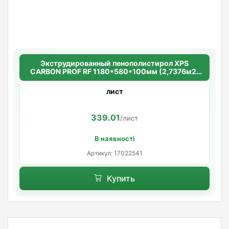
Экструдированный пенополистирол XPS
CARBON PROF RF 1180*580*100мм (2,7376м2/
уп.) (4шт/уп.)
лист
339.01
/лист
В наявності
Артикул: 17022541
Купить