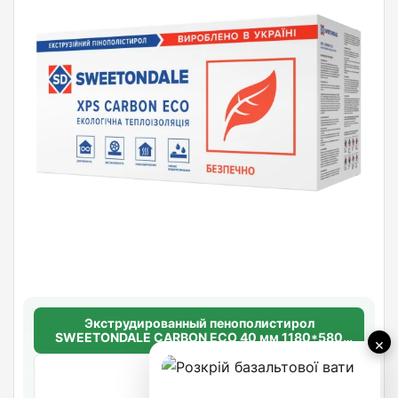
Экструдированный пенополистирол
SWEETONDALE CARBON ECO 40 мм 1180*580
×
(6,844м2 в уп.) (10шт/уп.)
лист