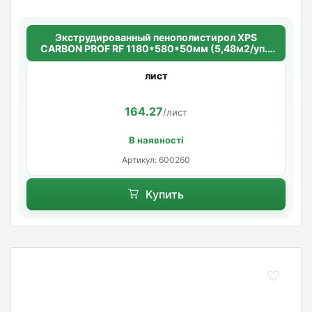
Экструдированный пенополистирол XPS
CARBON PROF RF 1180*580*50мм (5,48м2/уп.)
(8шт/уп.)
лист
164.27
/лист
В наявності
Артикул: 600260
Купить