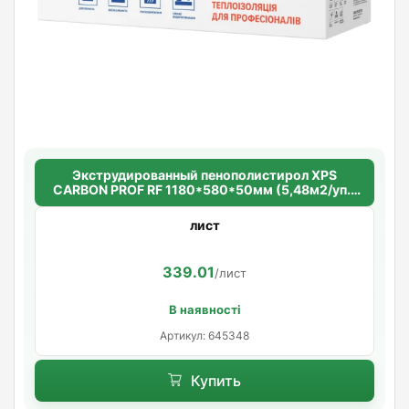
Экструдированный пенополистирол XPS
CARBON PROF RF 1180*580*50мм (5,48м2/уп.)
(8шт/уп.)
лист
339.01
/лист
В наявності
Артикул: 645348
Купить