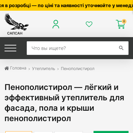
 наявності уточнюйте у менеджера ☎
0503056010
,
0504
0
Головна
Утеплитель
Пенополистирол
Пенополистирол — лёгкий и
эффективный утеплитель для
фасада, пола и крыши
пенополистирол