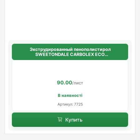
Экструдированный пенополистирол
SWEETONDALE CARBOLEX ECO
30мм.*1180мм.*580мм. (8,89720м2 в уп.)
(13шт/уп.)
90.00
/лист
В наявності
Артикул: 7725
Купить