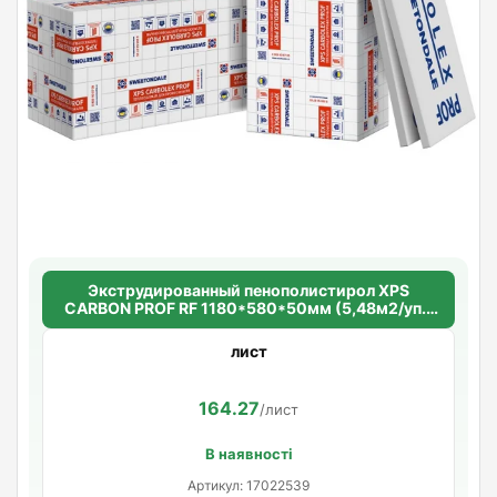
Экструдированный пенополистирол XPS
CARBON PROF RF 1180*580*50мм (5,48м2/уп.)
(8шт/уп.)
лист
164.27
/лист
В наявності
Артикул: 17022539