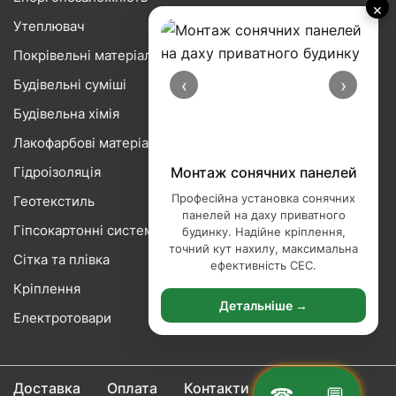
×
Утеплювач
Покрівельні матеріали
‹
›
Будівельні суміші
Будівельна хімія
Лакофарбові матеріали
Гідроізоляція
Монтаж сонячних панелей
Професійна установка сонячних
Геотекстиль
панелей на даху приватного
Гіпсокартонні системи
будинку. Надійне кріплення,
точний кут нахилу, максимальна
Сітка та плівка
ефективність СЕС.
Кріплення
Детальніше →
Електротовари
Доставка
Оплата
Контакти
☎
💬