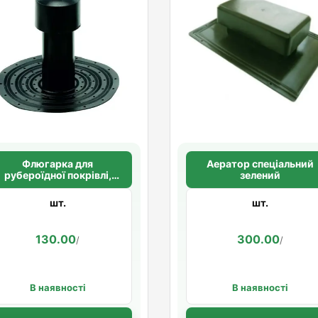
Флюгарка для
Аератор спеціальний
рубероїдної покрівлі,
зелений
висота 225 мм
шт.
шт.
130.00
300.00
/
/
В наявності
В наявності