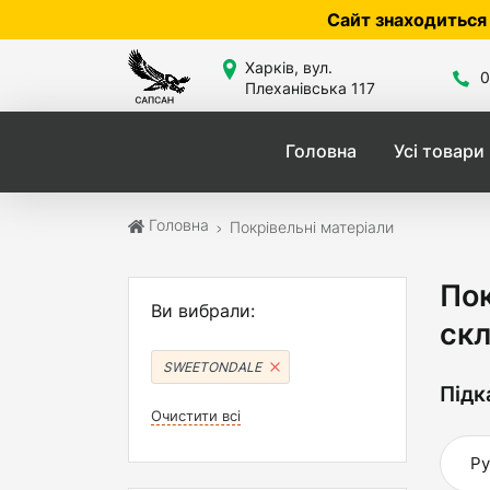
Сайт знаходиться в розробці — по ц
Харків, вул.
0
Плеханівська 117
Головна
Усі товари
Головна
Покрівельні матеріали
Пок
Ви вибрали:
скл
SWEETONDALE
Підк
Очистити всі
Ру