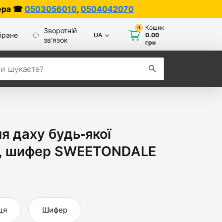
0
,
0504042070
Кошик
0
Зворотній
бране
UA
0.00
зв'язок
грн
я даху будь‑якої
ни, шифер SWEETONDALE
ця
Шифер