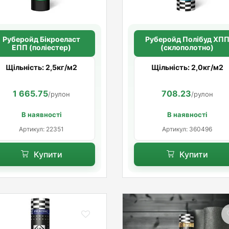
Руберойд Бiкроеласт
Руберойд Полiбуд ХП
ЕПП (поліестер)
(склополотно)
Щільність: 2,5кг/м2
Щільність: 2,0кг/м2
1 665.75
708.23
/рулон
/рулон
В наявності
В наявності
Артикул: 22351
Артикул: 360496
Купити
Купити