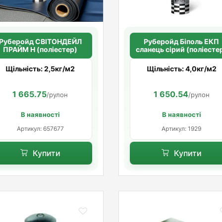
Руберойд СВІТОНДЕЙЛ
Руберойд Бiполь ЕКП
ПРАЙМ Н (поліестер)
сланець сірий (поліесте
Щільність: 2,5кг/м2
Щільність: 4,0кг/м2
1 665.75
1 650.54
/рулон
/рулон
В наявності
В наявності
Артикул: 657677
Артикул: 1929
Купити
Купити