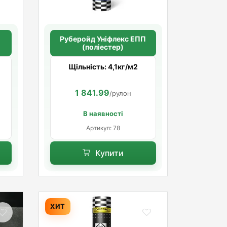
П
Руберойд Унiфлекс ЕПП
(поліестер)
Щільність: 4,1кг/м2
1 841.99
/рулон
В наявності
Артикул: 78
Купити
ХИТ