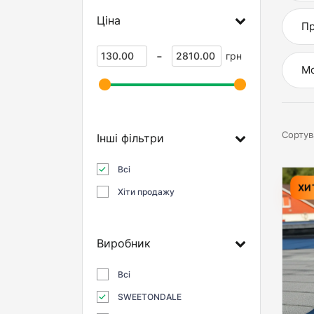
Ціна
Пр
-
грн
Мо
Сортув
Інші фільтри
Всі
ХИ
Хіти продажу
Виробник
Всі
SWEETONDALE