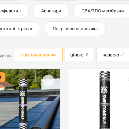
офнастил
Аєратори
ПВХ/ТПО мембрани
нтажні стрічки
Покрівельна мастика
замовчуванням
ціною
назвою
ати по:
Т