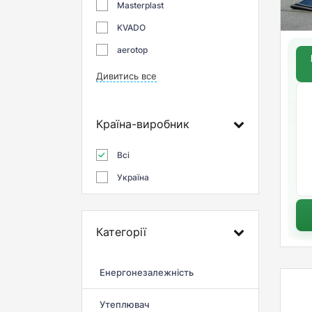
Masterplast
KVADO
aerotop
Дивитись все
Країна-виробник
Всі
Україна
Категорії
Енергонезалежність
Утеплювач