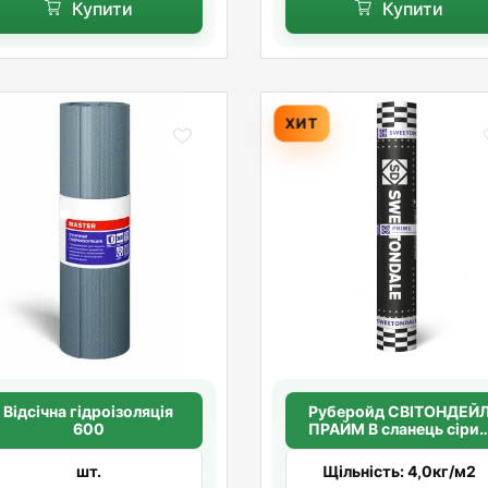
Купити
Купити
ХИТ
Відсічна гідроізоляція
Руберойд СВІТОНДЕЙЛ
600
ПРАЙМ В сланець сіри
(поліестер)
шт.
Щільність: 4,0кг/м2