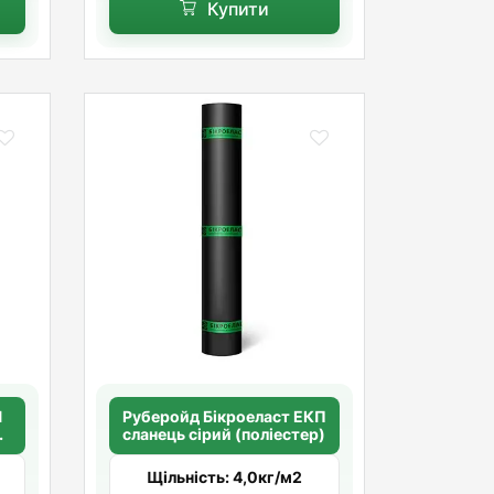
Купити
Руберойд Бiкроеласт ЕКП
й
сланець сірий (поліестер)
Щільність: 4,0кг/м2