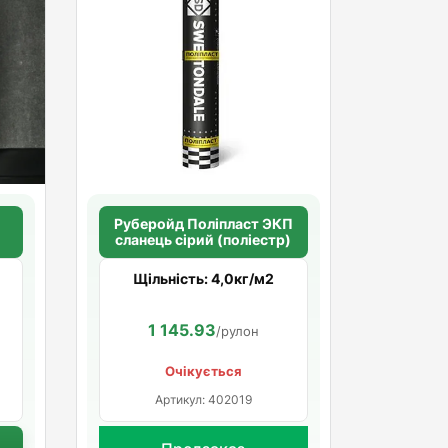
П
Руберойд Полiпласт ЭКП
)
сланець сірий (поліестр)
Щільність: 4,0кг/м2
1 145.93
/рулон
Очікується
Артикул: 402019