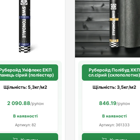
Руберойд Унiфлекс ЕКП
Руберойд Полiбуд ХК
ланець сірий (поліестер)
сл.сірий (склополотно
Щільність: 5,3кг/м2
Щільність: 3,5кг/м2
2 090.88
846.19
/рулон
/рулон
В наявності
В наявності
Артикул: 82
Артикул: 361333