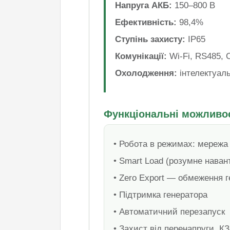
Напруга АКБ:
150–800 В
Ефективність:
98,4%
Ступінь захисту:
IP65
Комунікації:
Wi‑Fi, RS485,
Охолодження:
інтелектуал
Функціональні можливо
• Робота в режимах: мережа 
• Smart Load (розумне наван
• Zero Export — обмеження г
• Підтримка генератора
• Автоматичний перезапуск
• Захист від перенапруги, КЗ