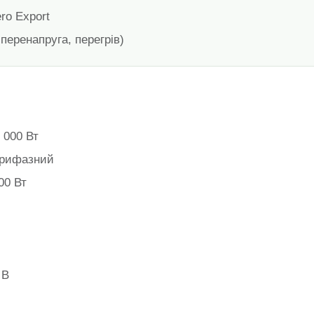
ro Export
 перенапруга, перегрів)
 000 Вт
трифазний
00 Вт
 В