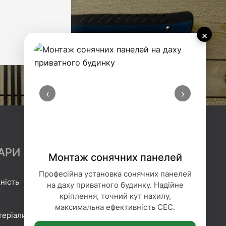
×
‹
›
АРИ
Монтаж сонячних панелей
Професійна установка сонячних панелей
ність
Гідроізоляція
на даху приватного будинку. Надійне
кріплення, точний кут нахилу,
Геотекстиль
максимальна ефективність СЕС.
теріали
Гіпсокартонні системи