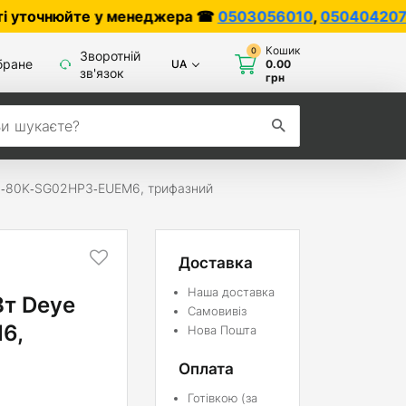
е у менеджера ☎
0503056010
,
0504042070
Кошик
0
Зворотній
бране
UA
0.00
зв'язок
грн
UN‑80K‑SG02HP3‑EUEM6, трифазний
Доставка
Наша доставка
Вт Deye
Самовивіз
6,
Нова Пошта
Оплата
Готівкою (за