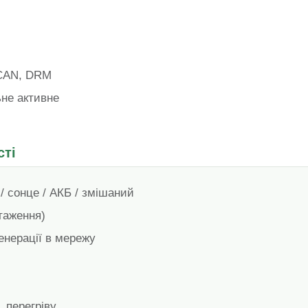
 CAN, DRM
ьне активне
сті
/ сонце / АКБ / змішаний
таження)
енерації в мережу
, перегріву