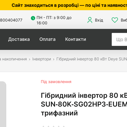
ходиться в розробці — по ціні та наявності уточнюйт
ПН - ПТ: з 9:00 до
800404077
Вхід
Ви
16:00
Доставка
Оплата
Контакти
а накопичення
Інвертори
Гібридний інвертор 80 кВт Deye S
Під замовлення
Гібридний інвертор 80 к
SUN‑80K‑SG02HP3‑EUEM
трифазний