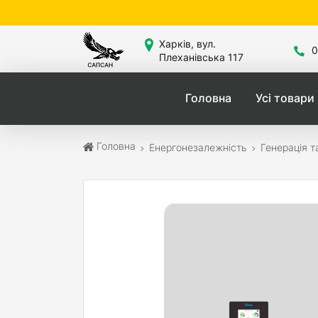
Сайт зна
Харків, вул.
0
Плеханівська 117
Головна
Усі товари
Головна
Енергонезалежність
Генерація т