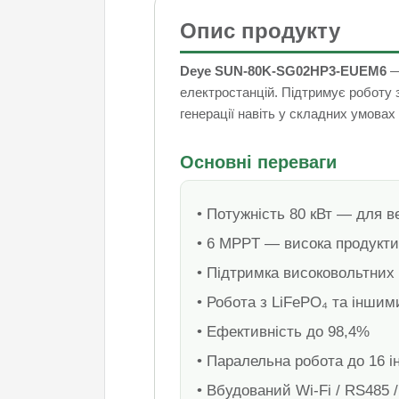
Опис продукту
Deye SUN‑80K‑SG02HP3‑EUEM6
—
електростанцій. Підтримує роботу
генерації навіть у складних умовах
Основні переваги
• Потужність 80 кВт — для в
• 6 MPPT — висока продукти
• Підтримка високовольтних
• Робота з LiFePO₄ та інши
• Ефективність до 98,4%
• Паралельна робота до 16 і
• Вбудований Wi‑Fi / RS485 