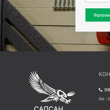
Відправ
КОН
08
ПН - П