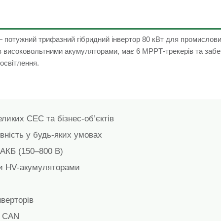
 потужний трифазний гібридний інвертор 80 кВт для промислови
 з високовольтними акумуляторами, має 6 MPPT‑трекерів та заб
 освітлення.
еликих СЕС та бізнес‑об’єктів
вність у будь‑яких умовах
 АКБ (150–800 В)
ми HV‑акумуляторами
нверторів
/ CAN