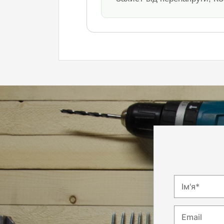
Ім'я*
Email