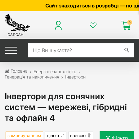
Сайт знаходиться в розробці — по ціні та н
0
Головна
Енергонезалежність
Генерація та накопичення
Інвертори
Інвертори для сонячних
систем — мережеві, гібридні
та офлайн 4
замовчуванням
ціною
назвою
Фільтр