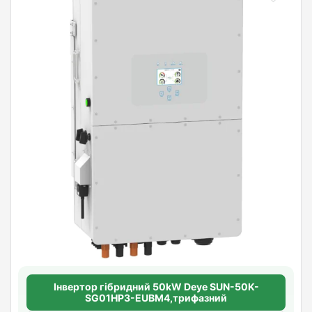
Інвертор гібридний 50kW Deye SUN-50K-
SG01HP3-EUBM4,трифазний