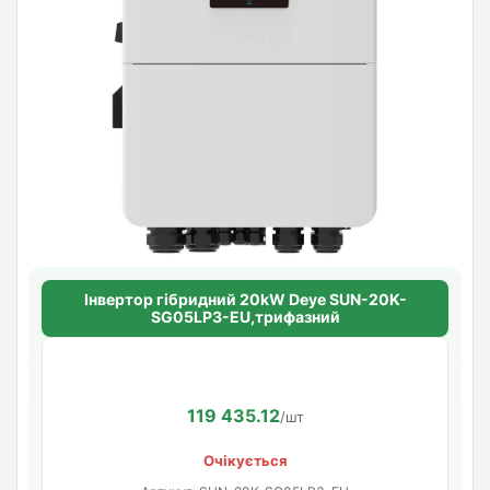
Інвертор гібридний 20kW Deye SUN-20K-
SG05LP3-EU,трифазний
119 435.12
/шт
Очікується