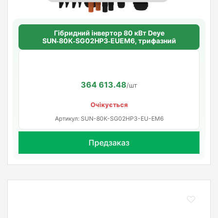
Гібридний інвертор 80 кВт Deye
SUN‑80K‑SG02HP3‑EUEM6, трифазний
364 613.48
/шт
Очікується
Артикул: SUN-80K-SG02HP3-EU-EM6
Предзаказ