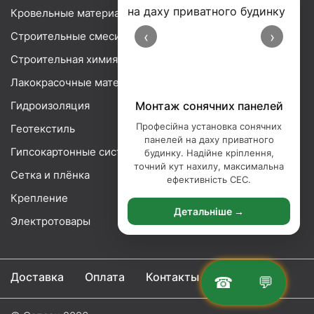
Кровельные материалы
‹
›
Строительные смеси
Строительная химия
Лакокрасочные материалы
Гидроизоляция
Монтаж сонячних панелей
Професійна установка сонячних
Геотекстиль
панелей на даху приватного
Гипсокартонные системы
будинку. Надійне кріплення,
точний кут нахилу, максимальна
Сетка и плёнка
ефективність СЕС.
Крепление
Детальніше →
Электротовары
Доставка
Оплата
Контакты
☎
💬