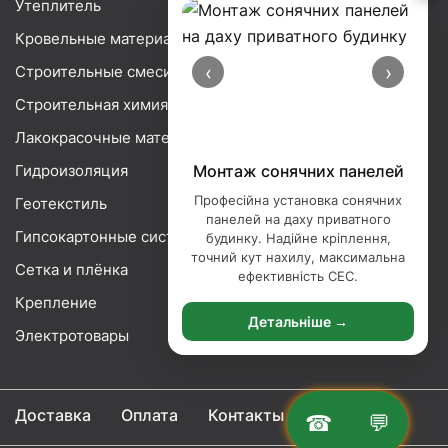
Утеплитель
Кровельные материалы
‹
›
Строительные смеси
Строительная химия
Лакокрасочные материалы
Гидроизоляция
Монтаж сонячних панелей
Професійна установка сонячних
Геотекстиль
панелей на даху приватного
Гипсокартонные системы
будинку. Надійне кріплення,
точний кут нахилу, максимальна
Сетка и плёнка
ефективність СЕС.
Крепление
Детальніше →
Электротовары
Доставка
Оплата
Контакты
☎
💬