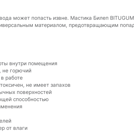
 вода может попасть извне. Мастика Билеп BITUGUM
ниверсальным материалом, предотвращающим попад
оты внутри помещения
, не горючий
 в работе
 токсичен, не имеет запахов
бычных поверхностей
ющей способностью
именения
телей
р от влаги