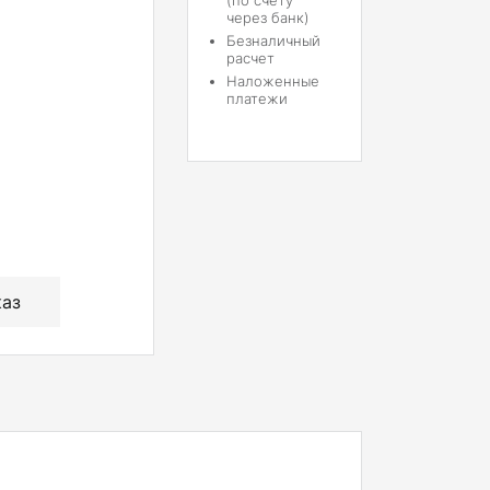
(по счету
через банк)
Безналичный
расчет
Наложенные
платежи
каз