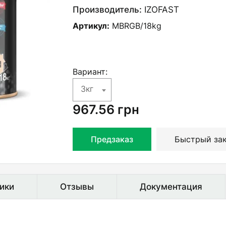
Производитель:
IZOFAST
Артикул:
MBRGB/18kg
Вариант:
3кг
967.56
грн
Предзаказ
Быстрый за
ики
Отзывы
Документация