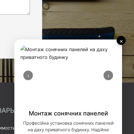
×
‹
›
ВАРЫ
Монтаж сонячних панелей
Професійна установка сонячних панелей
имость
Гидроизоляция
на даху приватного будинку. Надійне