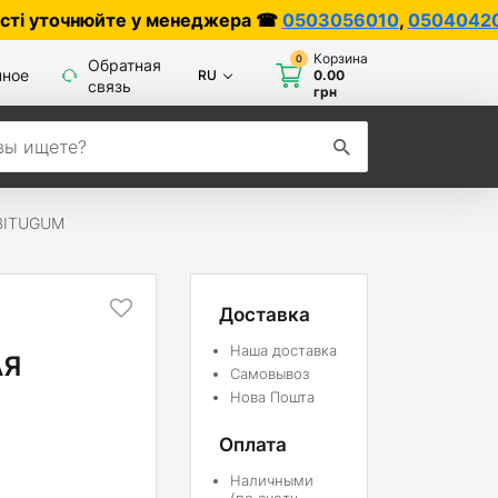
юйте у менеджера ☎
0503056010
,
0504042070
Корзина
0
Обратная
нное
RU
0.00
связь
грн
BITUGUM
Доставка
Наша доставка
АЯ
Самовывоз
Нова Пошта
Оплата
Наличными