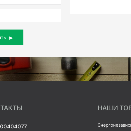
ить
ТАКТЫ
НАШИ ТО
Энергонезавис
00404077