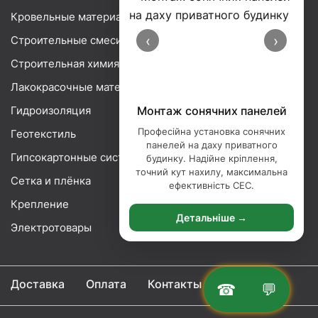
Кровельные материалы
‹
›
Строительные смеси
Строительная химия
Лакокрасочные материалы
Гидроизоляция
Монтаж сонячних панелей
Професійна установка сонячних
Геотекстиль
панелей на даху приватного
Гипсокартонные системы
будинку. Надійне кріплення,
точний кут нахилу, максимальна
Сетка и плёнка
ефективність СЕС.
Крепление
Детальніше →
Электротовары
Доставка
Оплата
Контакты
☎
💬