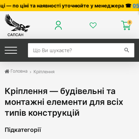
аявності уточнюйте у менеджера ☎
0503056010
,
05040
0
Головна
Кріплення
Кріплення — будівельні та
монтажні елементи для всіх
типів конструкцій
Підкатегорії