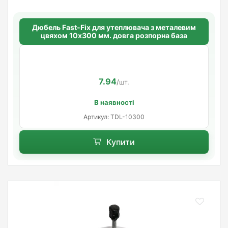
Дюбель Fast-Fix для утеплювача з металевим
цвяхом 10х300 мм. довга розпорна база
7.94
/шт.
В наявності
Артикул: TDL-10300
Купити