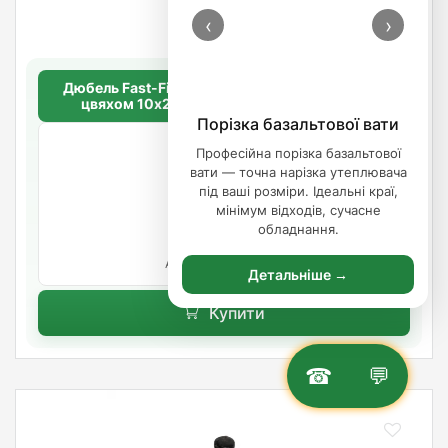
‹
›
Дюбель Fast-Fix для утеплювача з металевим
цвяхом 10х220 мм. довга розпорна база
Порізка базальтової вати
Професійна порізка базальтової
вати — точна нарізка утеплювача
під ваші розміри. Ідеальні краї,
5.96
/шт.
мінімум відходів, сучасне
обладнання.
В наявності
Артикул: TDL-10220
Детальніше →
Купити
☎
💬